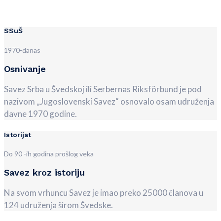
SSuŠ
1970-danas
Osnivanje
Savez Srba u Švedskoj ili Serbernas Riksförbund je pod
nazivom „Jugoslovenski Savez“ osnovalo osam udruženja
davne 1970 godine.
Istorijat
Do 90 -ih godina prošlog veka
Savez kroz istoriju
Na svom vrhuncu Savez je imao preko 25000 članova u
124 udruženja širom Švedske.