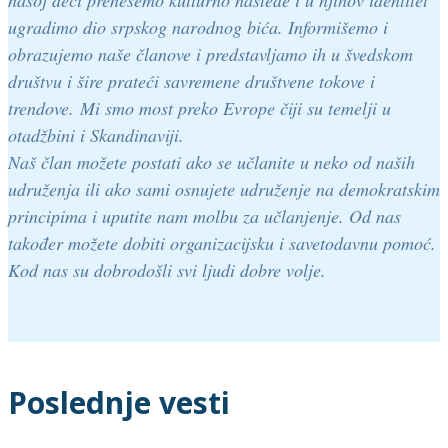
našoj deci prenesemo kulturno nasleđe i u njihov identitet
ugradimo dio srpskog narodnog bića. Informišemo i
obrazujemo naše članove i predstavljamo ih u švedskom
društvu i šire prateći savremene društvene tokove i
trendove. Mi smo most preko Evrope čiji su temelji u
otadžbini i Skandinaviji.
Naš član možete postati ako se učlanite u neko od naših
udruženja ili ako sami osnujete udruženje na demokratskim
principima i uputite nam molbu za učlanjenje. Od nas
također možete dobiti organizacijsku i savetodavnu pomoć.
Kod nas su dobrodošli svi ljudi dobre volje.
Poslednje vesti