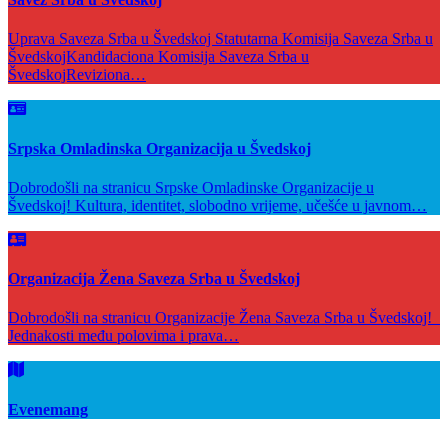
Uprava Saveza Srba u Švedskoj Statutarna Komisija Saveza Srba u
ŠvedskojKandidaciona Komisija Saveza Srba u
ŠvedskojReviziona…
Srpska Omladinska Organizacija u Švedskoj
Dobrodošli na stranicu Srpske Omladinske Organizacije u
Švedskoj! Kultura, identitet, slobodno vrijeme, učešće u javnom…
Organizacija Žena Saveza Srba u Švedskoj
Dobrodošli na stranicu Organizacije Žena Saveza Srba u Švedskoj!
Jednakosti među polovima i prava…
Evenemang