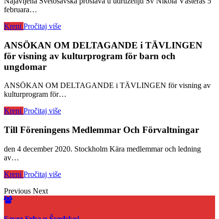
Najavljena Svetosavska proslava u udruzenju Sv Nikola Västerås 5
februara…
Kreni
Pročitaj više
ANSÖKAN OM DELTAGANDE i TÄVLINGEN
för visning av kulturprogram för barn och
ungdomar
ANSÖKAN OM DELTAGANDE i TÄVLINGEN för visning av
kulturprogram för…
Kreni
Pročitaj više
Till Föreningens Medlemmar Och Förvaltningar
den 4 december 2020. Stockholm Kära medlemmar och ledning
av…
Kreni
Pročitaj više
Previous
Next
Savez Srba u Švedskoj