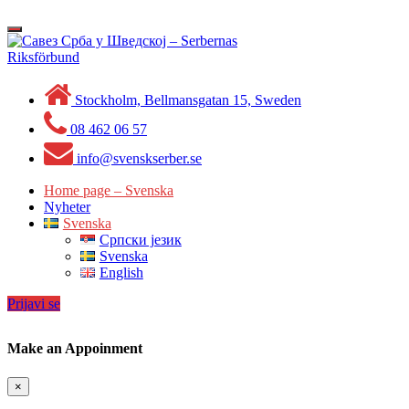
Skip
to
Toggle
content
navigation
Stockholm, Bellmansgatan 15, Sweden
08 462 06 57
info@svenskserber.se
Home page – Svenska
Nyheter
Svenska
Српски језик
Svenska
English
Prijavi se
Make an Appoinment
×