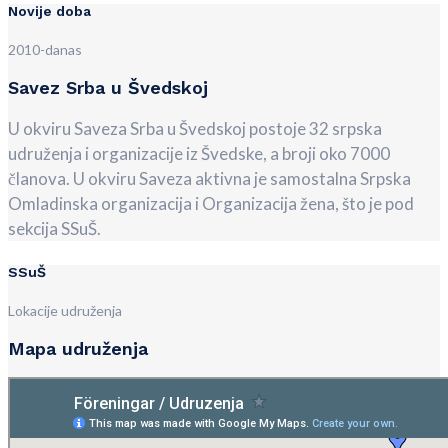
Novije doba
2010-danas
Savez Srba u Švedskoj
U okviru Saveza Srba u Švedskoj postoje 32 srpska
udruženja i organizacije iz Švedske, a broji oko 7000
članova. U okviru Saveza aktivna je samostalna Srpska
Omladinska organizacija i Organizacija žena, što je pod
sekcija SSuŠ.
SSuŠ
Lokacije udruženja
Mapa udruženja