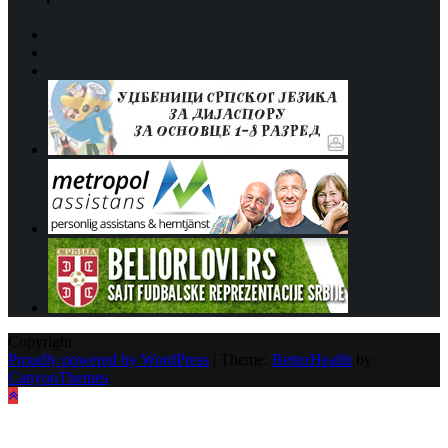
Copyright
Proudly powered by WordPress
|
Theme:
BetterHealth
by
CanyonThemes
.