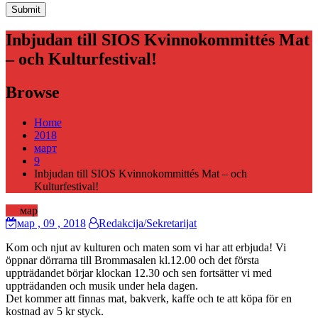
Inbjudan till SIOS Kvinnokommittés Mat
– och Kulturfestival!
Browse
Home
2018
март
9
Inbjudan till SIOS Kvinnokommittés Mat – och
Kulturfestival!
09
мар
мар
, 09 ,
2018
Redakcija/Sekretarijat
Kom och njut av kulturen och maten som vi har att erbjuda! Vi
öppnar dörrarna till Brommasalen kl.12.00 och det första
uppträdandet börjar klockan 12.30 och sen fortsätter vi med
uppträdanden och musik under hela dagen.
Det kommer att finnas mat, bakverk, kaffe och te att köpa för en
kostnad av 5 kr styck.