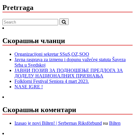
Pretrraga
Скорашњи чланци
Organizacijoni sekretar SSuS,OZ,SOO
Javna rasprava za izmenu i dopunu važećeg statuta Šaveza
Srba u Svedskoj
ЈАВНИ ПОЗИВ ЗА ПОДНОШЕЊЕ ПРЕДЛОГА ЗА
ДОДЕЛУ НАЦИОНАЛНИХ ПРИЗНАЊА
Folklorni Festival Seniora 4 mart 2023.
NASE IGRE !
Скорашњи коментари
Izasao je novi Bilten! | Serbernas Riksförbund
на
Bilten