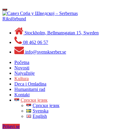
Skip
to
Toggle
content
navigation
Stockholm, Bellmansgatan 15, Sweden
08 462 06 57
info@svenskserber.se
Početna
Novosti
Najvažnije
Kultura
Deca i Omladina
Humanitarni rad
Kontakt
Српски језик
Српски језик
Svenska
English
Prijavi se