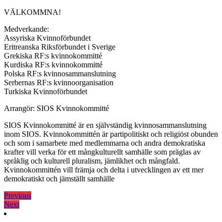
VÄLKOMMNA!
Medverkande:
Assyriska Kvinnoförbundet
Eritreanska Riksförbundet i Sverige
Grekiska RF:s kvinnokommitté
Kurdiska RF:s kvinnokommitté
Polska RF:s kvinnosammanslutning
Serbernas RF:s kvinnoorganisation
Turkiska Kvinnoförbundet
Arrangör: SIOS Kvinnokommitté
SIOS Kvinnokommitté är en självständig kvinnosammanslutning
inom SIOS. Kvinnokommittén är partipolitiskt och religiöst obunden
och som i samarbete med medlemmarna och andra demokratiska
krafter vill verka för ett mångkulturellt samhälle som präglas av
språklig och kulturell pluralism, jämlikhet och mångfald.
Kvinnokommittén vill främja och delta i utvecklingen av ett mer
demokratiskt och jämställt samhälle
Кретање
Previous
Previous
Next
post:
Next
чланка
post: