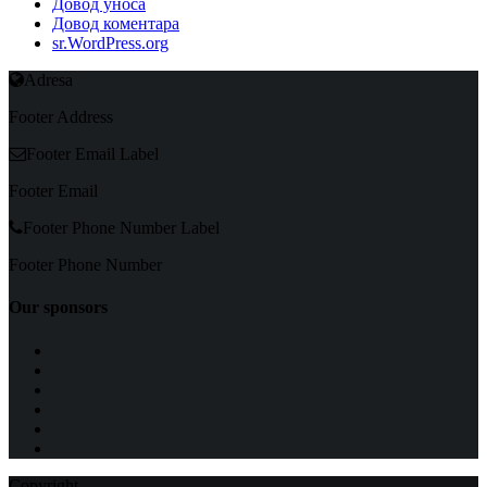
Довод уноса
Довод коментара
sr.WordPress.org
Adresa
Footer Address
Footer Email Label
Footer Email
Footer Phone Number Label
Footer Phone Number
Our sponsors
Copyright