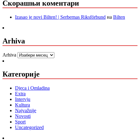
Скорашњи коментари
Izasao je novi Bilten! | Serbernas Riksförbund
на
Bilten
Arhiva
Arhiva
Категорије
Djeca i Omladina
Extra
Intervju
Kultura
Najvažnije
Novosti
Sport
Uncategorized