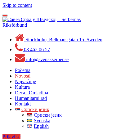
Skip to content
Toggle
navigation
Stockholm, Bellmansgatan 15, Sweden
08 462 06 57
info@svenskserber.se
Početna
Novosti
Najvažnije
Kultura
Deca i Omladina
Humanitarni rad
Kontakt
Српски језик
Српски језик
Svenska
English
Prijavi se