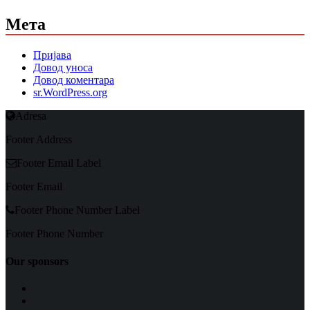
Мета
Пријава
Довод уноса
Довод коментара
sr.WordPress.org
Adresa
Footer Address
Footer Email Label
Footer Email
Footer Phone Number Label
Footer Phone Number
Our sponsors