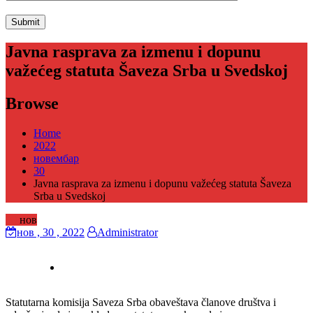
Javna rasprava za izmenu i dopunu
važećeg statuta Šaveza Srba u Svedskoj
Browse
Home
2022
новембар
30
Javna rasprava za izmenu i dopunu važećeg statuta Šaveza
Srba u Svedskoj
30
нов
нов
, 30 ,
2022
Administrator
Statutarna komisija Saveza Srba obaveštava članove društva i