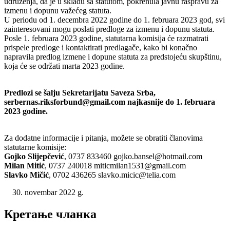
udruženja, da je u skladu sa statutom, pokrenula javnu raspravu za
izmenu i dopunu važećeg statuta.
U periodu od 1. decembra 2022 godine do 1. februara 2023 god, svi
zainteresovani mogu poslati predloge za izmenu i dopunu statuta.
Posle 1. februara 2023 godine, statutarna komisija će razmatrati
prispele predloge i kontaktirati predlagače, kako bi konačno
napravila predlog izmene i dopune statuta za predstojeću skupštinu,
koja će se održati marta 2023 godine.
Predlozi se šalju Sekretarijatu Saveza Srba,
serbernas.riksforbund@gmail.com najkasnije do 1. februara
2023 godine.
Za dodatne informacije i pitanja, možete se obratiti članovima
statutarne komisije:
Gojko Slijepčević
, 0737 833460 gojko.bansel@hotmail.com
Milan Mitić
, 0737 240018 miticmilan1531@gmail.com
Slavko Mičić
, 0702 436265 slavko.micic@telia.com
novembar 2022 g.
Кретање чланка