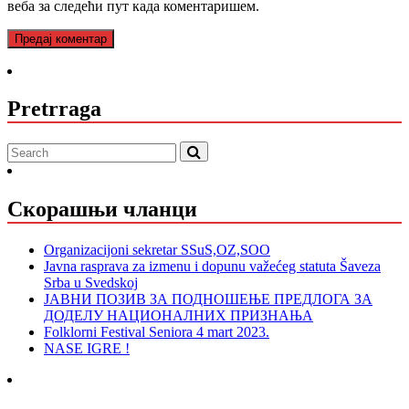
веба за следећи пут када коментаришем.
Pretrraga
Скорашњи чланци
Organizacijoni sekretar SSuS,OZ,SOO
Javna rasprava za izmenu i dopunu važećeg statuta Šaveza
Srba u Svedskoj
ЈАВНИ ПОЗИВ ЗА ПОДНОШЕЊЕ ПРЕДЛОГА ЗА
ДОДЕЛУ НАЦИОНАЛНИХ ПРИЗНАЊА
Folklorni Festival Seniora 4 mart 2023.
NASE IGRE !