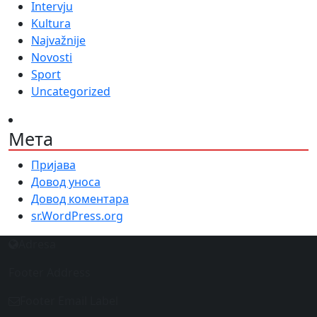
Intervju
Kultura
Najvažnije
Novosti
Sport
Uncategorized
Мета
Пријава
Довод уноса
Довод коментара
sr.WordPress.org
Adresa
Footer Address
Footer Email Label