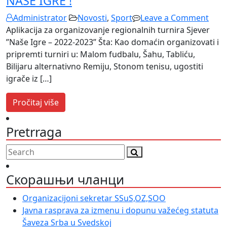
NASE IGRE !
on
Administrator
Novosti
,
Sport
Leave a Comment
NAS
Aplikacija za organizovanje regionalnih turnira Sjever
IGRE
”Naše Igre – 2022-2023” Šta: Kao domaćin organizovati i
!
pripremti turniri u: Malom fudbalu, Šahu, Tabliću,
Bilijaru alternativno Remiju, Stonom tenisu, ugostiti
igrače iz […]
Pročitaj više
Pretrraga
Скорашњи чланци
Organizacijoni sekretar SSuS,OZ,SOO
Javna rasprava za izmenu i dopunu važećeg statuta
Šaveza Srba u Svedskoj