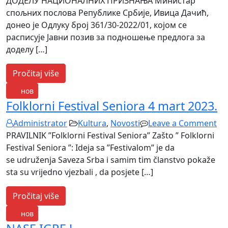
ПОЗИВ
ДОДЕЛУ НАЦИОНАЛНИХ ПРИЗНАЊА Министар
ЗА
спољних послова Републике Србије, Ивица Дачић,
ПОДНОШЕ
донео је Одлуку број 361/30-2022/01, којом се
ПРЕДЛОГА
расписује Јавни позив за подношење предлога за
ЗА
доделу […]
ДОДЕЛУ
Pročitaj više
НАЦИОНА
ПРИЗНАЊ
23
нов
Folklorni Festival Seniora 4 mart 2023.
on
Administrator
Kultura
,
Novosti
Leave a Comment
Fol
PRAVILNIK ”Folklorni Festival Seniora” Zašto ” Folklorni
Fes
Festival Seniora ”: Ideja sa ”Festivalom” je da
Se
se udruženja Saveza Srba i samim tim članstvo pokaže
4
sta su vrijedno vjezbali , da posjete […]
ma
Pročitaj više
20
22
нов