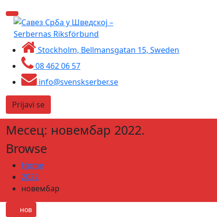
Skip
Toggle
to
navigation
content
Stockholm, Bellmansgatan 15, Sweden
08 462 06 57
info@svenskserber.se
Prijavi se
Месец:
новембар 2022.
Browse
Home
2022
новембар
30
нов