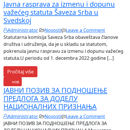
Javna rasprava za izmenu i dopunu
važećeg statuta Šaveza Srba u
Svedskoj
on
Administrator
Novosti
Leave a Comment
Javna
Statutarna komisija Saveza Srba obaveštava članove
rasprava
društva i udruženja, da je u skladu sa statutom,
za
pokrenula javnu raspravu za izmenu i dopunu važećeg
izmenu
statuta.U periodu od 1. decembra 2022 godine […]
i
Pročitaj više
dopunu
važećeg
23
нов
statuta
ЈАВНИ ПОЗИВ ЗА ПОДНОШЕЊЕ
Šaveza
ПРЕДЛОГА ЗА ДОДЕЛУ
Srba
НАЦИОНАЛНИХ ПРИЗНАЊА
u
Svedskoj
on
Administrator
Novosti
Leave a Comment
ЈАВНИ
ЈАВНИ ПОЗИВ ЗА ПОДНОШЕЊЕ ПРЕДЛОГА ЗА