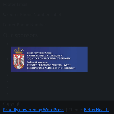
Footer Email
Footer Phone Number Label
Footer Phone Number
Our sponsors
Copyright
Proudly powered by WordPress
|
Theme:
BetterHealth