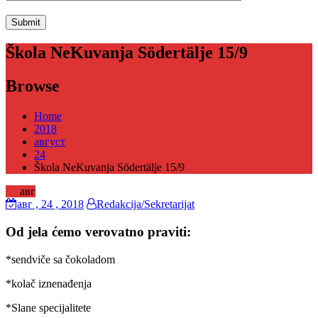
Škola NeKuvanja Södertälje 15/9
Browse
Home
2018
август
24
Škola NeKuvanja Södertälje 15/9
24
авг
авг
, 24 ,
2018
Redakcija/Sekretarijat
Od jela ćemo verovatno praviti:
*sendviče sa čokoladom
*kolač iznenađenja
*Slane specijalitete