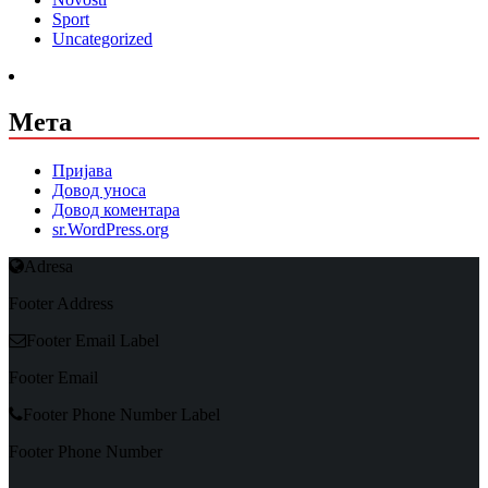
Sport
Uncategorized
Мета
Пријава
Довод уноса
Довод коментара
sr.WordPress.org
Adresa
Footer Address
Footer Email Label
Footer Email
Footer Phone Number Label
Footer Phone Number