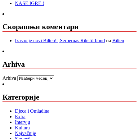
NASE IGRE !
Скорашњи коментари
Izasao je novi Bilten! | Serbernas Riksförbund
на
Bilten
Arhiva
Arhiva
Категорије
Djeca i Omladina
Extra
Intervju
Kultura
Najvažnije
Novosti