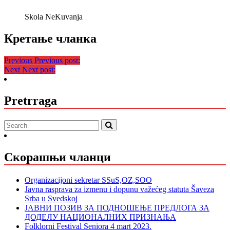
Skola NeKuvanja
Кретање чланка
Previous
Previous post:
Next
Next post:
Pretrraga
Скорашњи чланци
Organizacijoni sekretar SSuS,OZ,SOO
Javna rasprava za izmenu i dopunu važećeg statuta Šaveza
Srba u Svedskoj
ЈАВНИ ПОЗИВ ЗА ПОДНОШЕЊЕ ПРЕДЛОГА ЗА
ДОДЕЛУ НАЦИОНАЛНИХ ПРИЗНАЊА
Folklorni Festival Seniora 4 mart 2023.