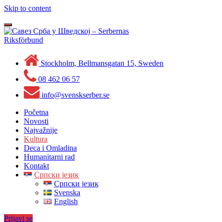
Skip to content
Toggle
navigation
Stockholm, Bellmansgatan 15, Sweden
08 462 06 57
info@svenskserber.se
Početna
Novosti
Najvažnije
Kultura
Deca i Omladina
Humanitarni rad
Kontakt
Српски језик
Српски језик
Svenska
English
Prijavi se