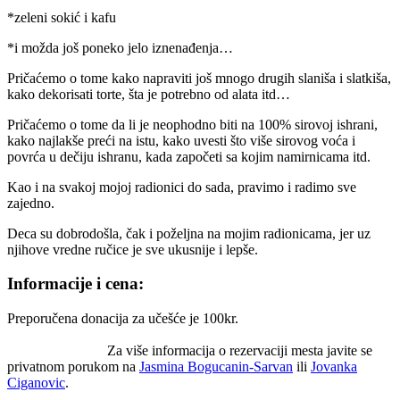
*zeleni sokić i kafu
*i možda još poneko jelo iznenađenja…
Pričaćemo o tome kako napraviti još mnogo drugih slaniša i slatkiša,
kako dekorisati torte, šta je potrebno od alata itd…
Pričaćemo o tome da li je neophodno biti na 100% sirovoj ishrani,
kako najlakše preći na istu, kako uvesti što više sirovog voća i
povrća u dečiju ishranu, kada započeti sa kojim namirnicama itd.
Kao i na svakoj mojoj radionici do sada, pravimo i radimo sve
zajedno.
Deca su dobrodošla, čak i poželjna na mojim radionicama, jer uz
njihove vredne ručice je sve ukusnije i lepše.
Informacije i cena:
Preporučena donacija za učešće je 100kr.
Za više informacija o rezervaciji mesta javite se
privatnom porukom na
Jasmina Bogucanin-Sarvan
ili
Jovanka
Ciganovic
.