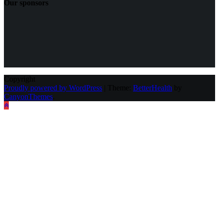
Our sponsors
Copyright
Proudly powered by WordPress
|
Theme:
BetterHealth
by
CanyonThemes
.