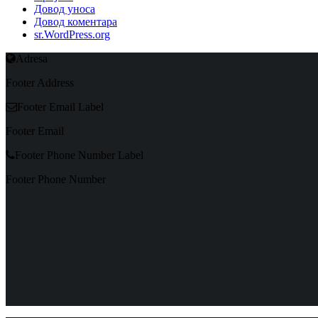
Довод уноса
Довод коментара
sr.WordPress.org
Adresa
Footer Address
Footer Email Label
Footer Email
Footer Phone Number Label
Footer Phone Number