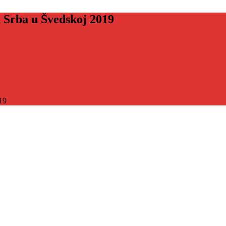
a Srba u Švedskoj 2019
19