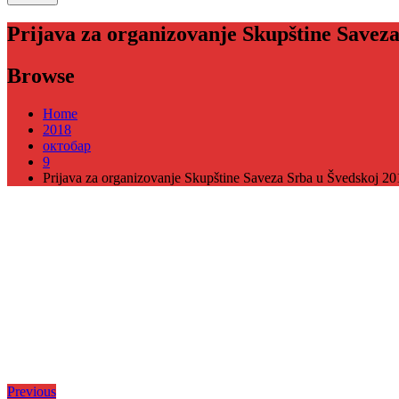
Prijava za organizovanje Skupštine Savez
Browse
Home
2018
октобар
9
Prijava za organizovanje Skupštine Saveza Srba u Švedskoj 20
Кретање
Previous
Previous