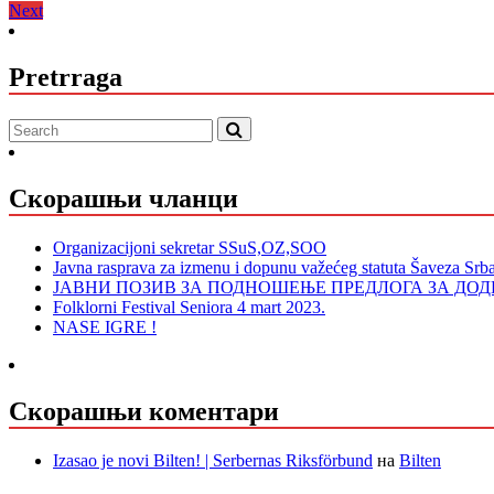
Next
post:
Next
чланка
post:
Pretrraga
Скорашњи чланци
Organizacijoni sekretar SSuS,OZ,SOO
Javna rasprava za izmenu i dopunu važećeg statuta Šaveza Srb
ЈАВНИ ПОЗИВ ЗА ПОДНОШЕЊЕ ПРЕДЛОГА ЗА Д
Folklorni Festival Seniora 4 mart 2023.
NASE IGRE !
Скорашњи коментари
Izasao je novi Bilten! | Serbernas Riksförbund
на
Bilten