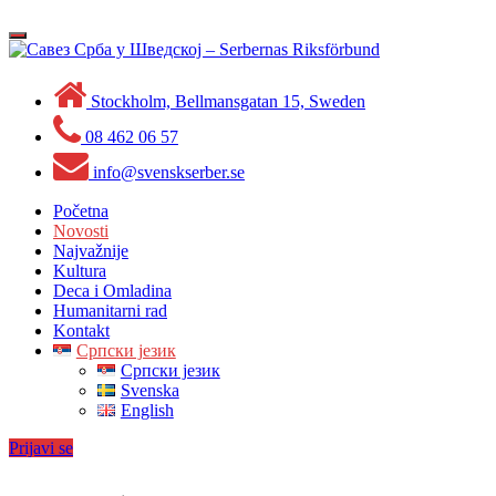
Skip
to
Toggle
content
navigation
Stockholm, Bellmansgatan 15, Sweden
08 462 06 57
info@svenskserber.se
Početna
Novosti
Najvažnije
Kultura
Deca i Omladina
Humanitarni rad
Kontakt
Српски језик
Српски језик
Svenska
English
Prijavi se