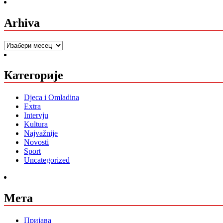
Arhiva
Arhiva
Категорије
Djeca i Omladina
Extra
Intervju
Kultura
Najvažnije
Novosti
Sport
Uncategorized
Мета
Пријава