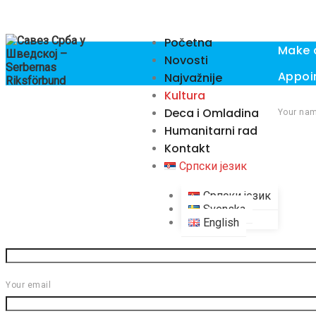
Skip
to
content
Početna
Make 
Novosti
Appoi
Najvažnije
Kultura
Deca i Omladina
Your na
Humanitarni rad
Kontakt
Српски језик
Српски језик
Svenska
English
Your email