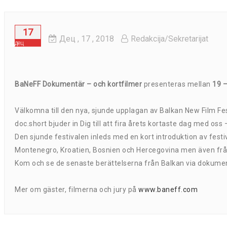
17
Дец
, 17 ,
2018
Redakcija/Sekretarijat
дец
BaNeFF Dokumentär – och kortfilmer
presenteras mellan
19 
Välkomna till den nya, sjunde upplagan av Balkan New Film Fes
doc.short bjuder in Dig till att fira årets kortaste dag med o
Den sjunde festivalen inleds med en kort introduktion av fes
Montenegro, Kroatien, Bosnien och Hercegovina men även från 
Kom och se de senaste berättelserna från Balkan via dokument
Mer om gäster, filmerna och jury på
www.baneff.com