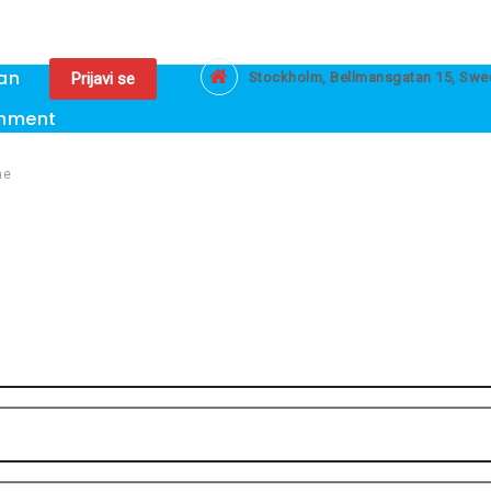
an
Prijavi se
Stockholm, Bellmansgatan 15, Sw
nment
me