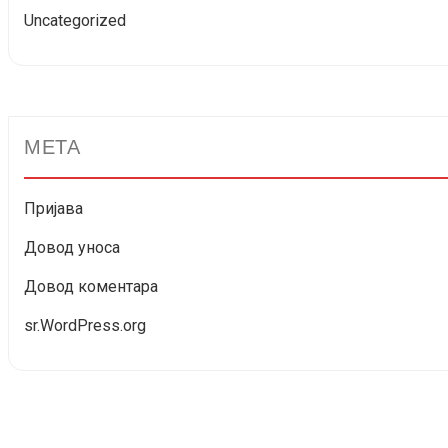
Uncategorized
МЕТА
Пријава
Довод уноса
Довод коментара
sr.WordPress.org