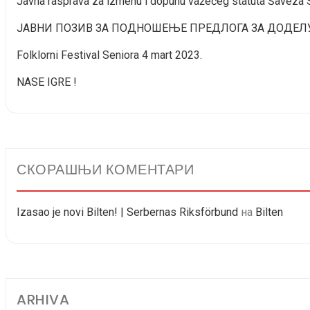
Javna rasprava za izmenu i dopunu važećeg statuta Šaveza 
ЈАВНИ ПОЗИВ ЗА ПОДНОШЕЊЕ ПРЕДЛОГА ЗА ДОДЕ
Folklorni Festival Seniora 4 mart 2023.
NASE IGRE !
СКОРАШЊИ КОМЕНТАРИ
Izasao je novi Bilten! | Serbernas Riksförbund
на
Bilten
ARHIVA