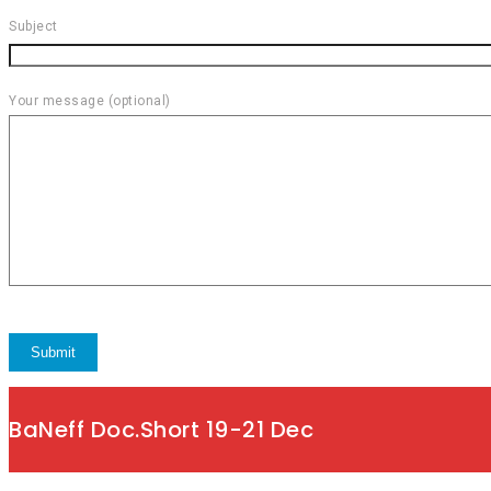
Subject
Your message (optional)
BaNeff Doc.Short 19-21 Dec