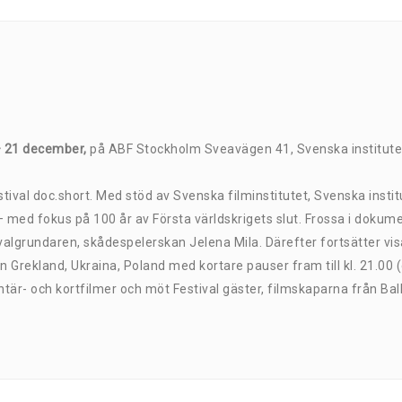
– 21 december,
på ABF Stockholm Sveavägen 41, Svenska institutet 
tival doc.short. Med stöd av Svenska filminstitutet, Svenska instit
ss – med fokus på 100 år av Första världskrigets slut. Frossa i doku
tivalgrundaren, skådespelerskan Jelena Mila. Därefter fortsätter 
Grekland, Ukraina, Poland med kortare pauser fram till kl. 21.00 
är- och kortfilmer och möt Festival gäster, filmskaparna från Ba