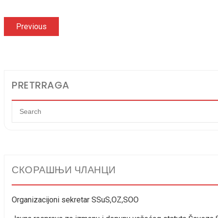
Кретање
Previous
Previous
post:
чланка
PRETRRAGA
СКОРАШЊИ ЧЛАНЦИ
Organizacijoni sekretar SSuS,OZ,SOO