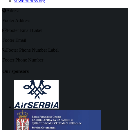
sr.WordPress.org
Adresa
Footer Address
Footer Email Label
Footer Email
Footer Phone Number Label
Footer Phone Number
Our sponsors