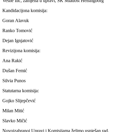
Vesne Ilić, zamjena u upravi, SK Mladost Helsingborg
Kandidacijona komisija:
Goran Alavuk
Ranko Tomović
Dejan Ignjatović
Revizijona komisija:
Ana Rakić
Dušan Femić
Silvia Punos
Statutarna komisija:
Gojko Slijepčević
Milan Mitić
Slavko Mičić
Novoizabranoj Upravi i Komisijama želimo uspješan rad.