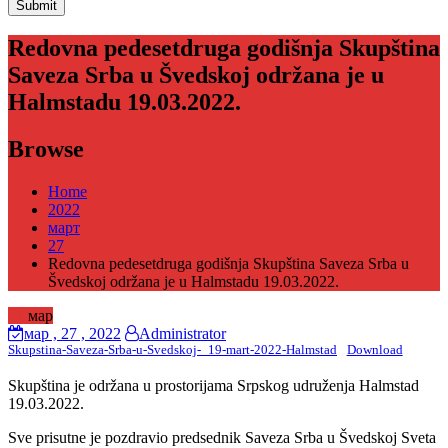
Redovna pedesetdruga godišnja Skupština
Saveza Srba u Švedskoj održana je u
Halmstadu 19.03.2022.
Browse
Home
2022
март
27
Redovna pedesetdruga godišnja Skupština Saveza Srba u
Švedskoj održana je u Halmstadu 19.03.2022.
27
мар
мар
, 27 ,
2022
Administrator
Skupstina-Saveza-Srba-u-Svedskoj-_19-mart-2022-Halmstad
Download
Skupština je održana u prostorijama Srpskog udruženja Halmstad
19.03.2022.
Sve prisutne je pozdravio predsednik Saveza Srba u Švedskoj Sveta