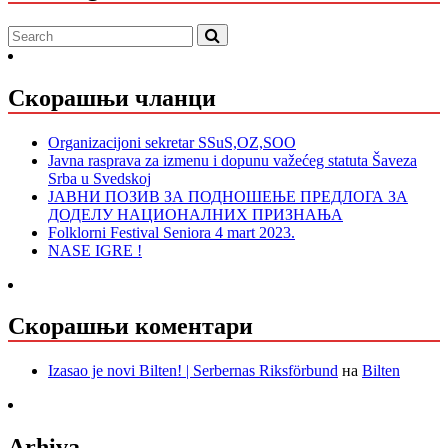
Скорашњи чланци
Organizacijoni sekretar SSuS,OZ,SOO
Javna rasprava za izmenu i dopunu važećeg statuta Šaveza
Srba u Svedskoj
ЈАВНИ ПОЗИВ ЗА ПОДНОШЕЊЕ ПРЕДЛОГА ЗА
ДОДЕЛУ НАЦИОНАЛНИХ ПРИЗНАЊА
Folklorni Festival Seniora 4 mart 2023.
NASE IGRE !
Скорашњи коментари
Izasao je novi Bilten! | Serbernas Riksförbund
на
Bilten
Arhiva