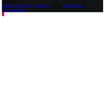
Copyright
Proudly powered by WordPress
|
Theme:
BetterHealth
by
CanyonThemes
.