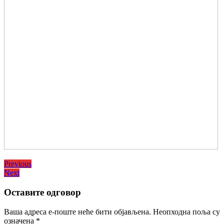
Кретање
Previous
Previous
Next
post:
Next
чланка
post:
Оставите одговор
Ваша адреса е-поште неће бити објављена.
Неопходна поља су
означена
*