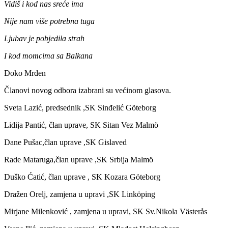
Vidiš i kod nas sreće ima
Nije nam više potrebna tuga
Ljubav je pobjedila strah
I kod momcima sa Balkana
Đoko Mrđen
Članovi novog odbora izabrani su većinom glasova.
Sveta Lazić, predsednik ,SK Sinđelić Göteborg
Lidija Pantić, član uprave, SK Sitan Vez Malmö
Dane Pušac,član uprave ,SK Gislaved
Rade Mataruga,član uprave ,SK Srbija Malmö
Duško Ćatić, član uprave , SK Kozara Göteborg
Dražen Orelj, zamjena u upravi ,SK Linköping
Mirjane Milenković , zamjena u upravi, SK Sv.Nikola Västerås