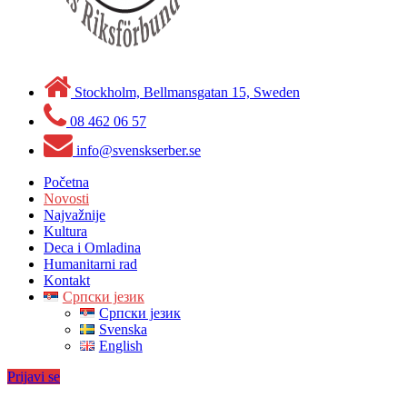
Stockholm, Bellmansgatan 15, Sweden
08 462 06 57
info@svenskserber.se
Početna
Novosti
Najvažnije
Kultura
Deca i Omladina
Humanitarni rad
Kontakt
Српски језик
Српски језик
Svenska
English
Prijavi se