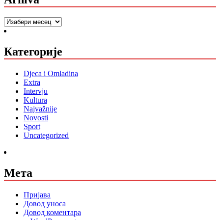
Arhiva
Категорије
Djeca i Omladina
Extra
Intervju
Kultura
Najvažnije
Novosti
Sport
Uncategorized
Мета
Пријава
Довод уноса
Довод коментара