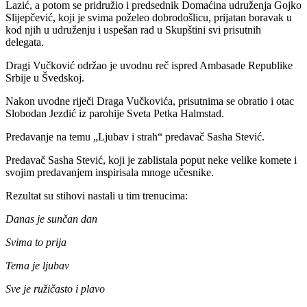
Lazić, a potom se pridružio i predsednik Domaćina udruženja Gojko
Slijepčević, koji je svima poželeo dobrodošlicu, prijatan boravak u
kod njih u udruženju i uspešan rad u Skupštini svi prisutnih
delegata.
Dragi Vučković održao je uvodnu reč ispred Ambasade Republike
Srbije u Švedskoj.
Nakon uvodne riječi Draga Vučkovića, prisutnima se obratio i otac
Slobodan Jezdić iz parohije Sveta Petka Halmstad.
Predavanje na temu „Ljubav i strah“ predavač Sasha Stević.
Predavač Sasha Stević, koji je zablistala poput neke velike komete i
svojim predavanjem inspirisala mnoge učesnike.
Rezultat su stihovi nastali u tim trenucima:
Danas je sunčan dan
Svima to prija
Tema je ljubav
Sve je ružičasto i plavo