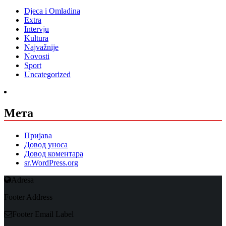
Djeca i Omladina
Extra
Intervju
Kultura
Najvažnije
Novosti
Sport
Uncategorized
Мета
Пријава
Довод уноса
Довод коментара
sr.WordPress.org
Adresa
Footer Address
Footer Email Label