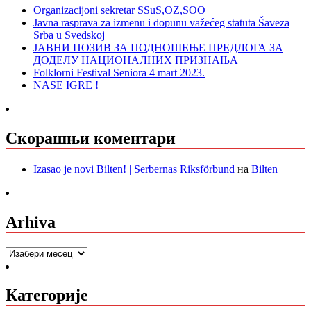
Organizacijoni sekretar SSuS,OZ,SOO
Javna rasprava za izmenu i dopunu važećeg statuta Šaveza
Srba u Svedskoj
ЈАВНИ ПОЗИВ ЗА ПОДНОШЕЊЕ ПРЕДЛОГА ЗА
ДОДЕЛУ НАЦИОНАЛНИХ ПРИЗНАЊА
Folklorni Festival Seniora 4 mart 2023.
NASE IGRE !
Скорашњи коментари
Izasao je novi Bilten! | Serbernas Riksförbund
на
Bilten
Arhiva
Arhiva
Категорије