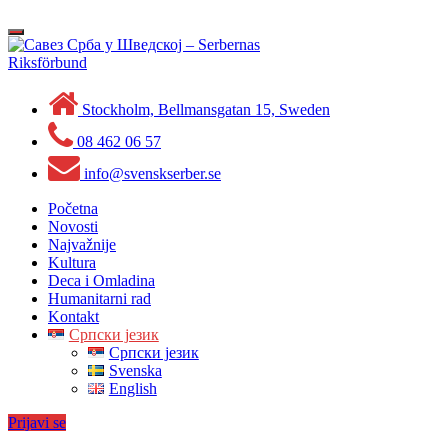
Skip
to
Toggle
content
navigation
Stockholm, Bellmansgatan 15, Sweden
08 462 06 57
info@svenskserber.se
Početna
Novosti
Najvažnije
Kultura
Deca i Omladina
Humanitarni rad
Kontakt
Српски језик
Српски језик
Svenska
English
Prijavi se