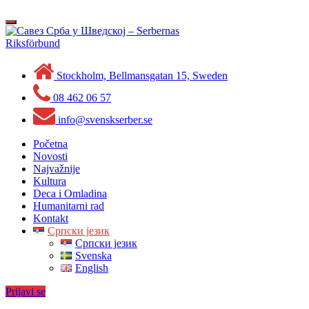
Skip
to
Toggle
content
navigation
Stockholm, Bellmansgatan 15, Sweden
08 462 06 57
info@svenskserber.se
Početna
Novosti
Najvažnije
Kultura
Deca i Omladina
Humanitarni rad
Kontakt
Српски језик
Српски језик
Svenska
English
Prijavi se