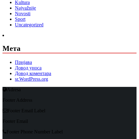
Kultura
Najvažnije
Novosti
Sport
Uncategorized
Мета
Пријава
Довод уноса
Довод коментара
sr.WordPress.org
Adresa
Footer Address
Footer Email Label
Footer Email
Footer Phone Number Label