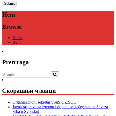
Hem
Browse
Home
Hem
Pretrraga
Скорашњи чланци
Organizacijoni sekretar SSuS,OZ,SOO
Javna rasprava za izmenu i dopunu važećeg statuta Šaveza
Srba u Svedskoj