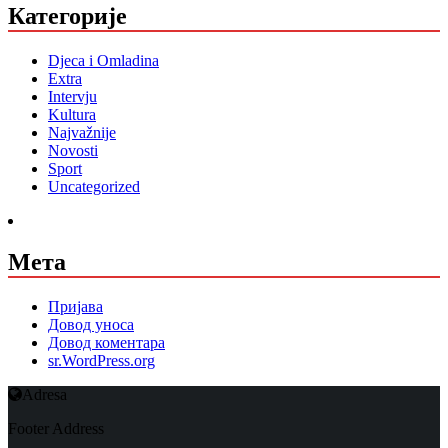
Категорије
Djeca i Omladina
Extra
Intervju
Kultura
Najvažnije
Novosti
Sport
Uncategorized
Мета
Пријава
Довод уноса
Довод коментара
sr.WordPress.org
Adresa
Footer Address