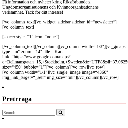
Få information och nyheter kring Riksförbundets,
Ungdomsorganisationens och Kvinnoorganisationens
verksamhet. Tack för ditt intresse!
[/vc_column_text][vc_widget_sidebar sidebar_id=“newsletter“]
[vc_column_text]
[spacer style=“1″ icon=“none“]
[/vc_column_text][/vc_column][vc_column width=“1/3″][vc_gmaps
type=“m“ zoom=“14″ title=“Karta“
link=“https://www.google.com/maps?
q=Bellmansgatan+15,+Stockholm,+Sweden&ie=UTF8&sll=37.062
size=“450″ bubble=“1″][/vc_column][/vc_row][vc_row]
[vc_column width=“1/1″][vc_single_image image=“4360″
img_link_target=“_self“ img_size=“full“][/vc_column][/vc_row]
Pretrraga