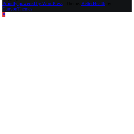
Proudly powered by WordPress
|
Theme:
BetterHealth
by
CanyonThemes
.