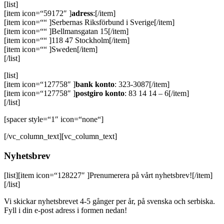
[list]
[item icon=“59172″ ]
adress
:[/item]
[item icon=““ ]Serbernas Riksförbund i Sverige[/item]
[item icon=““ ]Bellmansgatan 15[/item]
[item icon=““ ]118 47 Stockholm[/item]
[item icon=““ ]Sweden[/item]
[/list]
[list]
[item icon=“127758″ ]
bank konto
: 323-3087[/item]
[item icon=“127758″ ]
postgiro konto
: 83 14 14 – 6[/item]
[/list]
[spacer style=“1″ icon=“none“]
[/vc_column_text][vc_column_text]
Nyhetsbrev
[list][item icon=“128227″ ]Prenumerera på vårt nyhetsbrev![/item]
[/list]
Vi skickar nyhetsbrevet 4-5 gånger per år, på svenska och serbiska.
Fyll i din e-post adress i formen nedan!