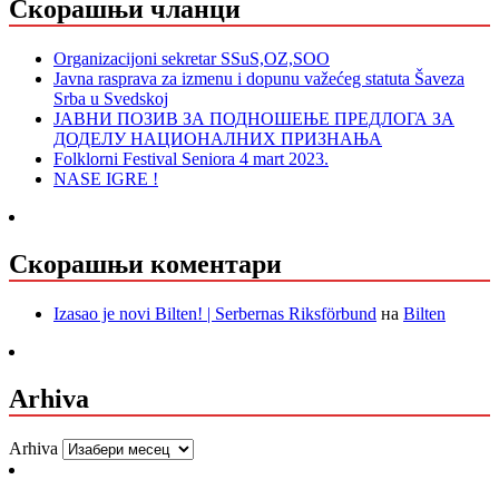
Скорашњи чланци
Organizacijoni sekretar SSuS,OZ,SOO
Javna rasprava za izmenu i dopunu važećeg statuta Šaveza
Srba u Svedskoj
ЈАВНИ ПОЗИВ ЗА ПОДНОШЕЊЕ ПРЕДЛОГА ЗА
ДОДЕЛУ НАЦИОНАЛНИХ ПРИЗНАЊА
Folklorni Festival Seniora 4 mart 2023.
NASE IGRE !
Скорашњи коментари
Izasao je novi Bilten! | Serbernas Riksförbund
на
Bilten
Arhiva
Arhiva