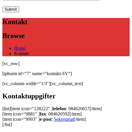
Kontakt
Browse
Home
Kontakt
[vc_row]
[iphorm id=“7″ name=“kontakt-SV“]
[vc_column width=“1/3″][vc_column_text]
Kontaktuppgifter
[list][item icon=“128222″ ]
telefon
: 084620657[/item]
[item icon=“9881″ ]
fax
: 084620592[/item]
[item icon=“9993″ ]
e-post
:
Sekretariat
[/item]
[/list]