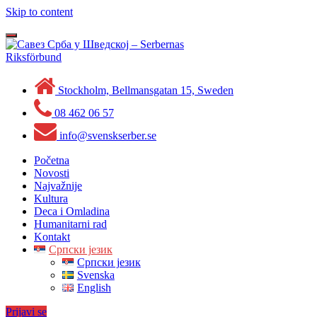
Skip to content
Toggle
navigation
Stockholm, Bellmansgatan 15, Sweden
08 462 06 57
info@svenskserber.se
Početna
Novosti
Najvažnije
Kultura
Deca i Omladina
Humanitarni rad
Kontakt
Српски језик
Српски језик
Svenska
English
Prijavi se