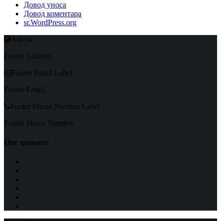
Довод уноса
Довод коментара
sr.WordPress.org
Adresa
Footer Address
Footer Email Label
Footer Email
Footer Phone Number Label
Footer Phone Number
Our sponsors