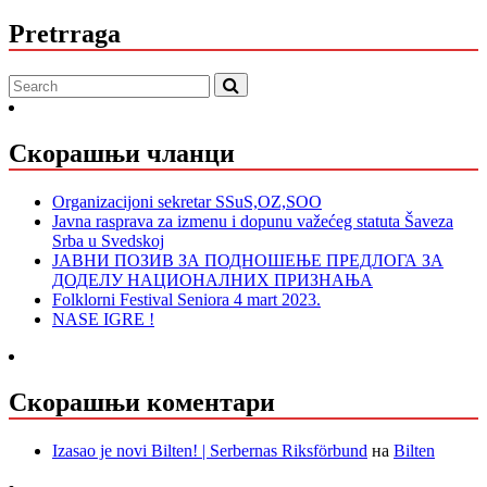
Pretrraga
Скорашњи чланци
Organizacijoni sekretar SSuS,OZ,SOO
Javna rasprava za izmenu i dopunu važećeg statuta Šaveza
Srba u Svedskoj
ЈАВНИ ПОЗИВ ЗА ПОДНОШЕЊЕ ПРЕДЛОГА ЗА
ДОДЕЛУ НАЦИОНАЛНИХ ПРИЗНАЊА
Folklorni Festival Seniora 4 mart 2023.
NASE IGRE !
Скорашњи коментари
Izasao je novi Bilten! | Serbernas Riksförbund
на
Bilten