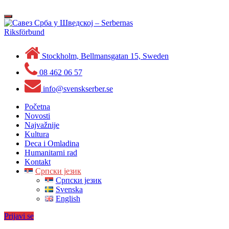
Skip
to
Toggle
content
navigation
Stockholm, Bellmansgatan 15, Sweden
08 462 06 57
info@svenskserber.se
Početna
Novosti
Najvažnije
Kultura
Deca i Omladina
Humanitarni rad
Kontakt
Српски језик
Српски језик
Svenska
English
Prijavi se