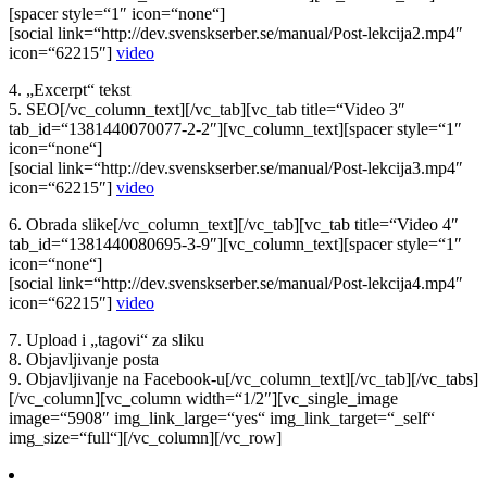
[spacer style=“1″ icon=“none“]
[social link=“http://dev.svenskserber.se/manual/Post-lekcija2.mp4″
icon=“62215″]
video
4. „Excerpt“ tekst
5. SEO[/vc_column_text][/vc_tab][vc_tab title=“Video 3″
tab_id=“1381440070077-2-2″][vc_column_text][spacer style=“1″
icon=“none“]
[social link=“http://dev.svenskserber.se/manual/Post-lekcija3.mp4″
icon=“62215″]
video
6. Obrada slike[/vc_column_text][/vc_tab][vc_tab title=“Video 4″
tab_id=“1381440080695-3-9″][vc_column_text][spacer style=“1″
icon=“none“]
[social link=“http://dev.svenskserber.se/manual/Post-lekcija4.mp4″
icon=“62215″]
video
7. Upload i „tagovi“ za sliku
8. Objavljivanje posta
9. Objavljivanje na Facebook-u[/vc_column_text][/vc_tab][/vc_tabs]
[/vc_column][vc_column width=“1/2″][vc_single_image
image=“5908″ img_link_large=“yes“ img_link_target=“_self“
img_size=“full“][/vc_column][/vc_row]