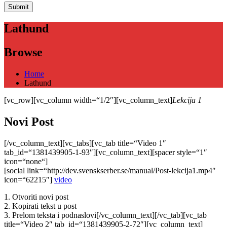
Lathund
Browse
Home
Lathund
[vc_row][vc_column width=“1/2″][vc_column_text]
Lekcija 1
Novi Post
[/vc_column_text][vc_tabs][vc_tab title=“Video 1″
tab_id=“1381439905-1-93″][vc_column_text][spacer style=“1″
icon=“none“]
[social link=“http://dev.svenskserber.se/manual/Post-lekcija1.mp4″
icon=“62215″]
video
1. Otvoriti novi post
2. Kopirati tekst u post
3. Prelom teksta i podnaslovi[/vc_column_text][/vc_tab][vc_tab
title=“Video 2″ tab_id=“1381439905-2-72″][vc_column_text]