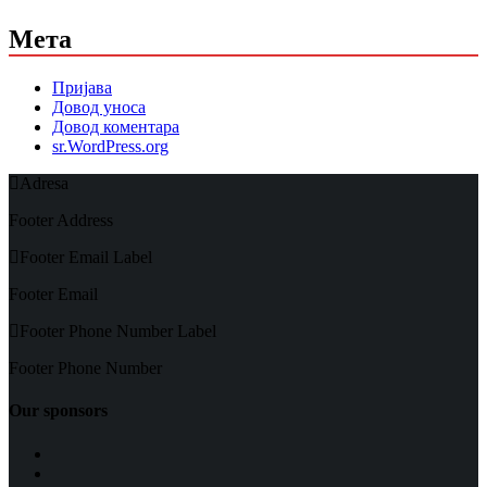
Мета
Пријава
Довод уноса
Довод коментара
sr.WordPress.org
Adresa
Footer Address
Footer Email Label
Footer Email
Footer Phone Number Label
Footer Phone Number
Our sponsors