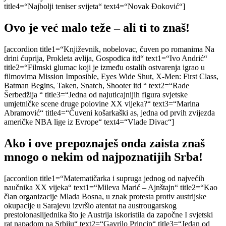
title4=“Najbolji teniser svijeta“ text4=“Novak Đoković“]
Ovo je već malo teže – ali ti to znaš!
[accordion title1=“Književnik, nobelovac, čuven po romanima Na
drini ćuprija, Prokleta avlija, Gospođica itd“ text1=“Ivo Andrić“
title2=“Filmski glumac koji je između ostalih ostvarenja igrao u
filmovima Mission Imposible, Eyes Wide Shut, X-Men: First Class,
Batman Begins, Taken, Snatch, Shooter itd “ text2=“Rade
Šerbedžija “ title3=“Jedna od najuticajnijih figura svjetske
umjetničke scene druge polovine XX vijeka?“ text3=“Marina
Abramović“ title4=“Čuveni košarkaški as, jedna od prvih zvijezda
američke NBA lige iz Evrope“ text4=“Vlade Divac“]
Ako i ove prepoznaješ onda zaista znaš
mnogo o nekim od najpoznatijih Srba!
[accordion title1=“Matematičarka i supruga jednog od najvećih
naučnika XX vijeka“ text1=“Mileva Marić – Ajnštajn“ title2=“Kao
član organizacije Mlada Bosna, u znak protesta protiv austrijske
okupacije u Sarajevu izvršio atentat na austrougarskog
prestolonaslijednika što je Austrija iskoristila da započne I svjetski
rat napadom na Srbiju“ text2=“Gavrilo Princip“ title3=“Jedan od