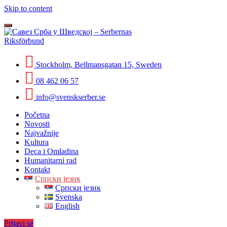
Skip to content
Toggle
navigation
Stockholm, Bellmansgatan 15, Sweden
08 462 06 57
info@svenskserber.se
Početna
Novosti
Najvažnije
Kultura
Deca i Omladina
Humanitarni rad
Kontakt
Српски језик
Српски језик
Svenska
English
Prijavi se