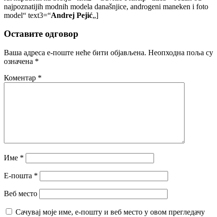
najpoznatijih modnih modela današnjice, androgeni maneken i foto
model“ text3=“
Andrej Pejić
„]
Оставите одговор
Ваша адреса е-поште неће бити објављена.
Неопходна поља су
означена
*
Коментар
*
Име
*
Е-пошта
*
Веб место
Сачувај моје име, е-пошту и веб место у овом прегледачу