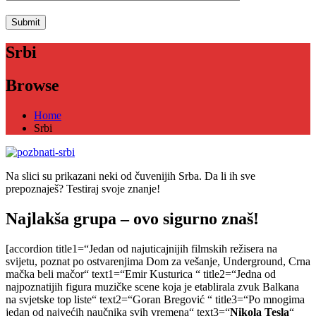
Srbi
Browse
Home
Srbi
Na slici su prikazani neki od čuvenijih Srba. Da li ih sve
prepoznaješ? Testiraj svoje znanje!
Najlakša grupa – ovo sigurno znaš!
[accordion title1=“Jedan od najuticajnijih filmskih režisera na
svijetu, poznat po ostvarenjima Dom za vešanje, Underground, Crna
mačka beli mačor“ text1=“Emir Kusturica “ title2=“Jedna od
najpoznatijih figura muzičke scene koja je etablirala zvuk Balkana
na svjetske top liste“ text2=“Goran Bregović “ title3=“Po mnogima
jedan od najvećih naučnika svih vremena“ text3=“
Nikola Tesla
“