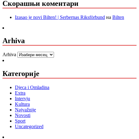
Скорашњи коментари
Izasao je novi Bilten! | Serbernas Riksförbund
на
Bilten
Arhiva
Arhiva
Категорије
Djeca i Omladina
Extra
Intervju
Kultura
Najvažnije
Novosti
Sport
Uncategorized