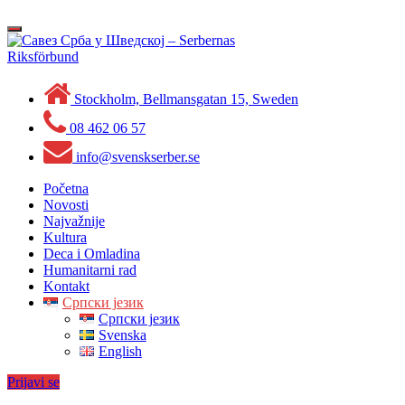
Skip
to
Toggle
content
navigation
Stockholm, Bellmansgatan 15, Sweden
08 462 06 57
info@svenskserber.se
Početna
Novosti
Najvažnije
Kultura
Deca i Omladina
Humanitarni rad
Kontakt
Српски језик
Српски језик
Svenska
English
Prijavi se