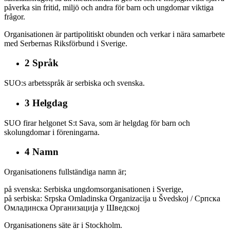
påverka sin fritid, miljö och andra för barn och ungdomar viktiga
frågor.
Organisationen är partipolitiskt obunden och verkar i nära samarbete
med Serbernas Riksförbund i Sverige.
2 Språk
SUO:s arbetsspråk är serbiska och svenska.
3 Helgdag
SUO firar helgonet S:t Sava, som är helgdag för barn och
skolungdomar i föreningarna.
4 Namn
Organisationens fullständiga namn är;
på svenska: Serbiska ungdomsorganisationen i Sverige,
på serbiska: Srpska Оmladinska Оrganizacija u Švedskoj / Српска
Омладинска Организација у Шведској
Organisationens säte är i Stockholm.