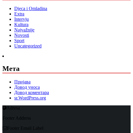
Djeca i Omladina
Extra
Intervju
Kultura
Najvažnije
Novosti
Sport
Uncategorized
Мета
Пријава
Довод уноса
Довод коментара
sr.WordPress.org
Adresa
Footer Address
Footer Email Label