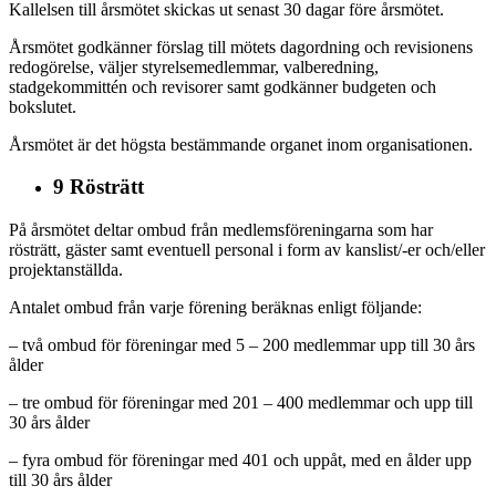
Kallelsen till årsmötet skickas ut senast 30 dagar före årsmötet.
Årsmötet godkänner förslag till mötets dagordning och revisionens
redogörelse, väljer styrelsemedlemmar, valberedning,
stadgekommittén och revisorer samt godkänner budgeten och
bokslutet.
Årsmötet är det högsta bestämmande organet inom organisationen.
9 Rösträtt
På årsmötet deltar ombud från medlemsföreningarna som har
rösträtt, gäster samt eventuell personal i form av kanslist/-er och/eller
projektanställda.
Antalet ombud från varje förening beräknas enligt följande:
– två ombud för föreningar med 5 – 200 medlemmar upp till 30 års
ålder
– tre ombud för föreningar med 201 – 400 medlemmar och upp till
30 års ålder
– fyra ombud för föreningar med 401 och uppåt, med en ålder upp
till 30 års ålder