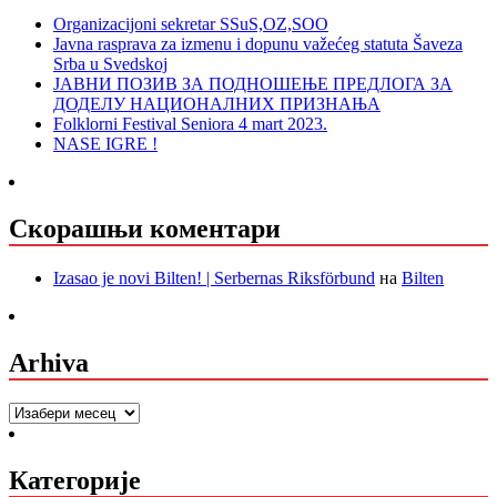
Organizacijoni sekretar SSuS,OZ,SOO
Javna rasprava za izmenu i dopunu važećeg statuta Šaveza
Srba u Svedskoj
ЈАВНИ ПОЗИВ ЗА ПОДНОШЕЊЕ ПРЕДЛОГА ЗА
ДОДЕЛУ НАЦИОНАЛНИХ ПРИЗНАЊА
Folklorni Festival Seniora 4 mart 2023.
NASE IGRE !
Скорашњи коментари
Izasao je novi Bilten! | Serbernas Riksförbund
на
Bilten
Arhiva
Arhiva
Категорије