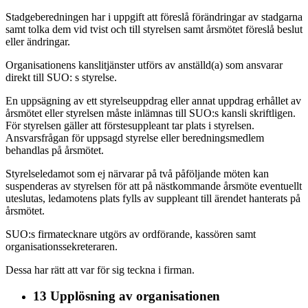
Stadgeberedningen har i uppgift att föreslå förändringar av stadgarna
samt tolka dem vid tvist och till styrelsen samt årsmötet föreslå beslut
eller ändringar.
Organisationens kanslitjänster utförs av anställd(a) som ansvarar
direkt till SUO: s styrelse.
En uppsägning av ett styrelseuppdrag eller annat uppdrag erhållet av
årsmötet eller styrelsen måste inlämnas till SUO:s kansli skriftligen.
För styrelsen gäller att förstesuppleant tar plats i styrelsen.
Ansvarsfrågan för uppsagd styrelse eller beredningsmedlem
behandlas på årsmötet.
Styrelseledamot som ej närvarar på två påföljande möten kan
suspenderas av styrelsen för att på nästkommande årsmöte eventuellt
uteslutas, ledamotens plats fylls av suppleant till ärendet hanterats på
årsmötet.
SUO:s firmatecknare utgörs av ordförande, kassören samt
organisationssekreteraren.
Dessa har rätt att var för sig teckna i firman.
13 Upplösning av organisationen