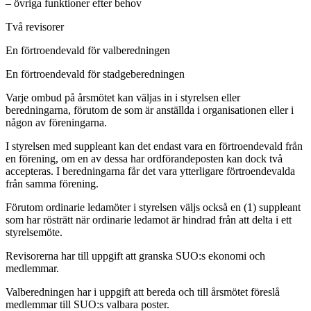
– övriga funktioner efter behov
Två revisorer
En förtroendevald för valberedningen
En förtroendevald för stadgeberedningen
Varje ombud på årsmötet kan väljas in i styrelsen eller
beredningarna, förutom de som är anställda i organisationen eller i
någon av föreningarna.
I styrelsen med suppleant kan det endast vara en förtroendevald från
en förening, om en av dessa har ordförandeposten kan dock två
accepteras. I beredningarna får det vara ytterligare förtroendevalda
från samma förening.
Förutom ordinarie ledamöter i styrelsen väljs också en (1) suppleant
som har rösträtt när ordinarie ledamot är hindrad från att delta i ett
styrelsemöte.
Revisorerna har till uppgift att granska SUO:s ekonomi och
medlemmar.
Valberedningen har i uppgift att bereda och till årsmötet föreslå
medlemmar till SUO:s valbara poster.