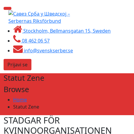
Skip
Toggle
to
navigation
content
Stockholm, Bellmansgatan 15, Sweden
08 462 06 57
info@svenskserber.se
Prijavi se
Statut Zene
Browse
Home
Statut Zene
STADGAR FÖR
KVINNOORGANISATIONEN