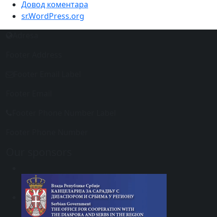
Довод коментара
sr.WordPress.org
Adresa
Footer Address
Footer Email Label
Footer Email
Footer Phone Number Label
Footer Phone Number
Our sponsors