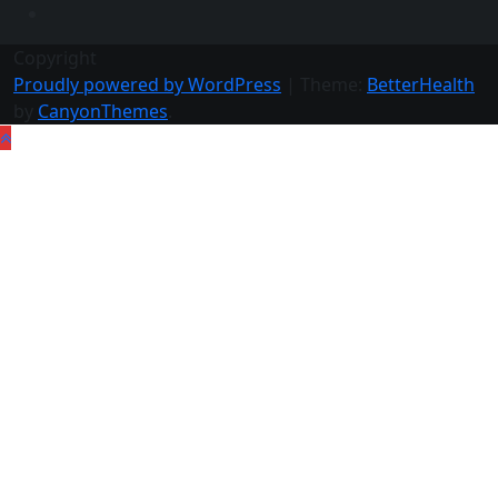
Copyright
Proudly powered by WordPress
|
Theme:
BetterHealth
by
CanyonThemes
.