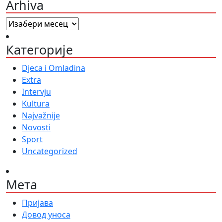
Arhiva
Arhiva
Категорије
Djeca i Omladina
Extra
Intervju
Kultura
Najvažnije
Novosti
Sport
Uncategorized
Мета
Пријава
Довод уноса