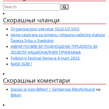
Скорашњи чланци
Organizacijoni sekretar SSuS,OZ,SOO
Javna rasprava za izmenu i dopunu važećeg statuta
Šaveza Srba u Svedskoj
ЈАВНИ ПОЗИВ ЗА ПОДНОШЕЊЕ ПРЕДЛОГА ЗА
ДОДЕЛУ НАЦИОНАЛНИХ ПРИЗНАЊА
Folklorni Festival Seniora 4 mart 2023.
NASE IGRE !
Скорашњи коментари
Izasao je novi Bilten! | Serbernas Riksförbund
на
Bilten