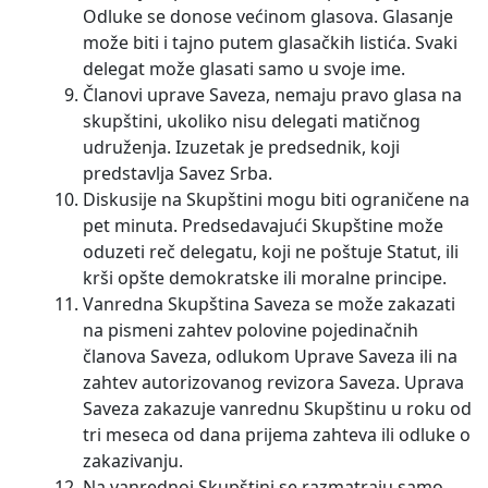
Odluke se donose većinom glasova. Glasanje
može biti i tajno putem glasačkih listića. Svaki
delegat može glasati samo u svoje ime.
Članovi uprave Saveza, nemaju pravo glasa na
skupštini, ukoliko nisu delegati matičnog
udruženja. Izuzetak je predsednik, koji
predstavlja Savez Srba.
Diskusije na Skupštini mogu biti ograničene na
pet minuta. Predsedavajući Skupštine može
oduzeti reč delegatu, koji ne poštuje Statut, ili
krši opšte demokratske ili moralne principe.
Vanredna Skupština Saveza se može zakazati
na pismeni zahtev polovine pojedinačnih
članova Saveza, odlukom Uprave Saveza ili na
zahtev autorizovanog revizora Saveza. Uprava
Saveza zakazuje vanrednu Skupštinu u roku od
tri meseca od dana prijema zahteva ili odluke o
zakazivanju.
Na vanrednoj Skupštini se razmatraju samo