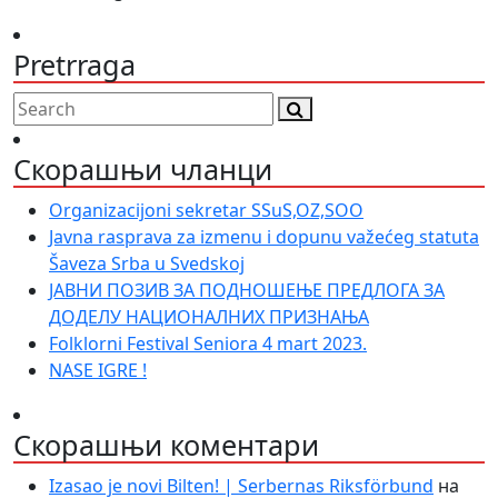
Pretrraga
Скорашњи чланци
Organizacijoni sekretar SSuS,OZ,SOO
Javna rasprava za izmenu i dopunu važećeg statuta
Šaveza Srba u Svedskoj
ЈАВНИ ПОЗИВ ЗА ПОДНОШЕЊЕ ПРЕДЛОГА ЗА
ДОДЕЛУ НАЦИОНАЛНИХ ПРИЗНАЊА
Folklorni Festival Seniora 4 mart 2023.
NASE IGRE !
Скорашњи коментари
Izasao je novi Bilten! | Serbernas Riksförbund
на