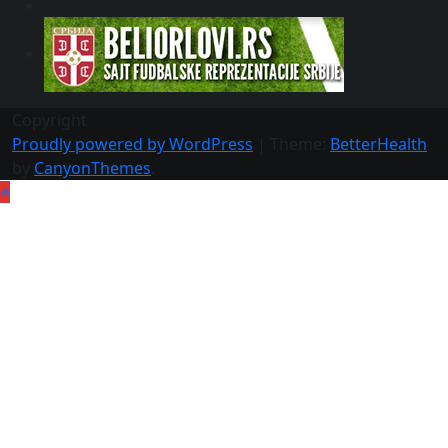
Copyright
Proudly powered by WordPress
|
Theme:
BetterHealth
by
CanyonThemes
.