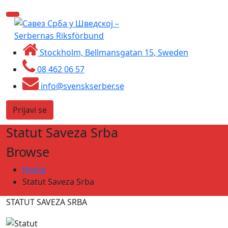
Skip
Toggle
to
navigation
content
Stockholm, Bellmansgatan 15, Sweden
08 462 06 57
info@svenskserber.se
Prijavi se
Statut Saveza Srba
Browse
Home
Statut Saveza Srba
STATUT SAVEZA SRBA