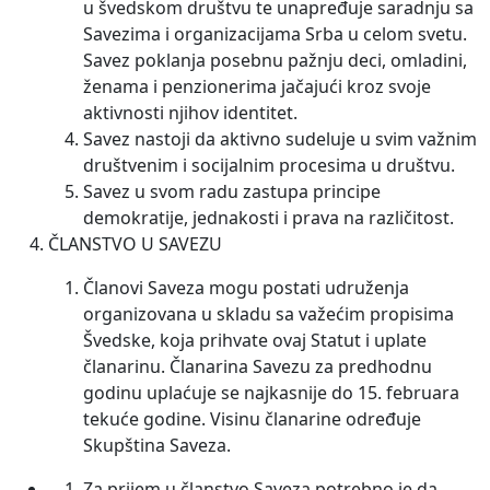
u švedskom društvu te unapređuje saradnju sa
Savezima i organizacijama Srba u celom svetu.
Savez poklanja posebnu pažnju deci, omladini,
ženama i penzionerima jačajući kroz svoje
aktivnosti njihov identitet.
Savez nastoji da aktivno sudeluje u svim važnim
društvenim i socijalnim procesima u društvu.
Savez u svom radu zastupa principe
demokratije, jednakosti i prava na različitost.
ČLANSTVO U SAVEZU
Članovi Saveza mogu postati udruženja
organizovana u skladu sa važećim propisima
Švedske, koja prihvate ovaj Statut i uplate
članarinu. Članarina Savezu za predhodnu
godinu uplaćuje se najkasnije do 15. februara
tekuće godine. Visinu članarine određuje
Skupština Saveza.
Za prijem u članstvo Saveza potrebno je da