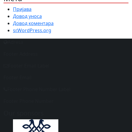
Пријава
Довод уноса
Довод коментара
sr.WordPress.org
Adresa
Footer Address
Footer Email Label
Footer Email
Footer Phone Number Label
Footer Phone Number
Our sponsors