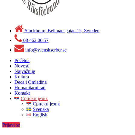
Stockholm, Bellmansgatan 15, Sweden
08 462 06 57
info@svenskserber.se
Početna
Novosti
Najvažnije
Kultura
Deca i Omladina
Humanitarni rad
Kontakt
Српски језик
Српски језик
Svenska
English
Prijavi se