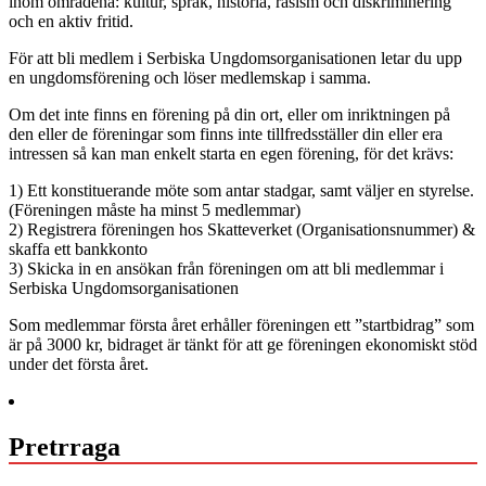
inom områdena: kultur, språk, historia, rasism och diskriminering
och en aktiv fritid.
För att bli medlem i Serbiska Ungdomsorganisationen letar du upp
en ungdomsförening och löser medlemskap i samma.
Om det inte finns en förening på din ort, eller om inriktningen på
den eller de föreningar som finns inte tillfredsställer din eller era
intressen så kan man enkelt starta en egen förening, för det krävs:
1) Ett konstituerande möte som antar stadgar, samt väljer en styrelse.
(Föreningen måste ha minst 5 medlemmar)
2) Registrera föreningen hos Skatteverket (Organisationsnummer) &
skaffa ett bankkonto
3) Skicka in en ansökan från föreningen om att bli medlemmar i
Serbiska Ungdomsorganisationen
Som medlemmar första året erhåller föreningen ett ”startbidrag” som
är på 3000 kr, bidraget är tänkt för att ge föreningen ekonomiskt stöd
under det första året.
Pretrraga