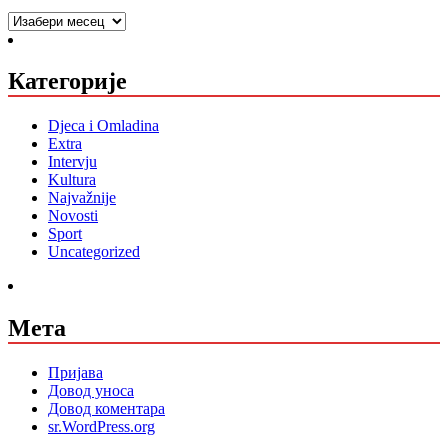
Arhiva
Категорије
Djeca i Omladina
Extra
Intervju
Kultura
Najvažnije
Novosti
Sport
Uncategorized
Мета
Пријава
Довод уноса
Довод коментара
sr.WordPress.org