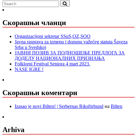
Скорашњи чланци
Organizacijoni sekretar SSuS,OZ,SOO
Javna rasprava za izmenu i dopunu važećeg statuta Šaveza
Srba u Svedskoj
ЈАВНИ ПОЗИВ ЗА ПОДНОШЕЊЕ ПРЕДЛОГА ЗА
ДОДЕЛУ НАЦИОНАЛНИХ ПРИЗНАЊА
Folklorni Festival Seniora 4 mart 2023.
NASE IGRE !
Скорашњи коментари
Izasao je novi Bilten! | Serbernas Riksförbund
на
Bilten
Arhiva