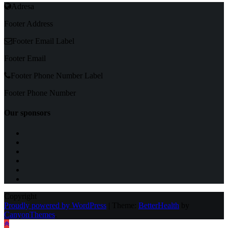
Adresa
Footer Address
Footer Email Label
Footer Email
Footer Phone Number Label
Footer Phone Number
Our sponsors
Copyright
Proudly powered by WordPress
|
Theme:
BetterHealth
by
CanyonThemes
.