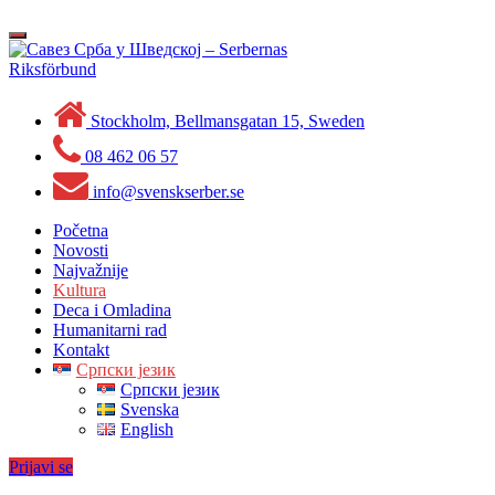
Skip
to
Toggle
content
navigation
Stockholm, Bellmansgatan 15, Sweden
08 462 06 57
info@svenskserber.se
Početna
Novosti
Najvažnije
Kultura
Deca i Omladina
Humanitarni rad
Kontakt
Српски језик
Српски језик
Svenska
English
Prijavi se