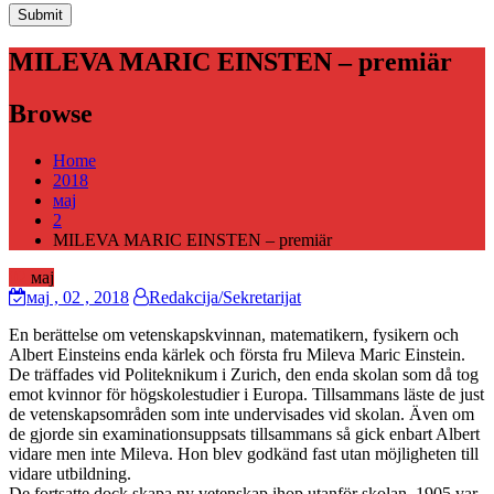
MILEVA MARIC EINSTEN – premiär
Browse
Home
2018
мај
2
MILEVA MARIC EINSTEN – premiär
02
мај
мај
, 02 ,
2018
Redakcija/Sekretarijat
En berättelse om vetenskapskvinnan, matematikern, fysikern och
Albert Einsteins enda kärlek och första fru Mileva Maric Einstein.
De träffades vid Politeknikum i Zurich, den enda skolan som då tog
emot kvinnor för högskolestudier i Europa. Tillsammans läste de just
de vetenskapsområden som inte undervisades vid skolan. Även om
de gjorde sin examinationsuppsats tillsammans så gick enbart Albert
vidare men inte Mileva. Hon blev godkänd fast utan möjligheten till
vidare utbildning.
De fortsatte dock skapa ny vetenskap ihop utanför skolan. 1905 var