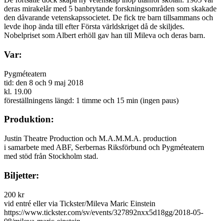
deras mirakelår med 5 banbrytande forskningsområden som skakade
den dåvarande vetenskapssocietet. De fick tre barn tillsammans och
levde ihop ända till efter Första världskriget då de skiljdes.
Nobelpriset som Albert erhöll gav han till Mileva och deras barn.
Var:
Pygméteatern
tid: den 8 och 9 maj 2018
kl. 19.00
föreställningens längd: 1 timme och 15 min (ingen paus)
Produktion:
Justin Theatre Production och M.A.M.M.A. production
i samarbete med ABF, Serbernas Riksförbund och Pygméteatern
med stöd från Stockholm stad.
Biljetter:
200 kr
vid entré eller via Tickster/Mileva Maric Einstein
https://www.tickster.com/sv/events/327892nxx5d18gg/2018-05-