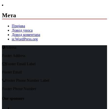
Мета
Пријава
Довод уноса
Довод коментара
sr.WordPress.org
Adresa
Footer Address
Footer Email Label
Footer Email
Footer Phone Number Label
Footer Phone Number
Our sponsors