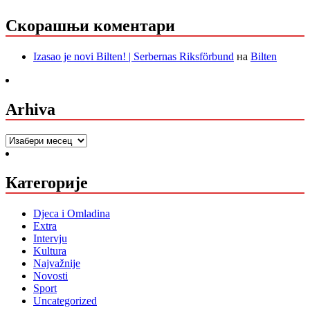
Скорашњи коментари
Izasao je novi Bilten! | Serbernas Riksförbund
на
Bilten
Arhiva
Arhiva
Категорије
Djeca i Omladina
Extra
Intervju
Kultura
Najvažnije
Novosti
Sport
Uncategorized