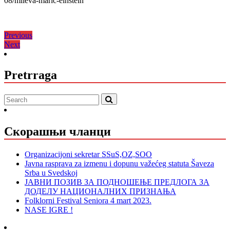
08/mileva-maric-einstein
Кретање
Previous
Previous
Next
post:
Next
чланка
post:
Pretrraga
Скорашњи чланци
Organizacijoni sekretar SSuS,OZ,SOO
Javna rasprava za izmenu i dopunu važećeg statuta Šaveza
Srba u Svedskoj
ЈАВНИ ПОЗИВ ЗА ПОДНОШЕЊЕ ПРЕДЛОГА ЗА
ДОДЕЛУ НАЦИОНАЛНИХ ПРИЗНАЊА
Folklorni Festival Seniora 4 mart 2023.
NASE IGRE !