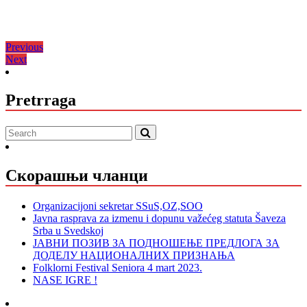
Кретање
Previous
Previous
Next
post:
Next
чланка
post:
Pretrraga
Скорашњи чланци
Organizacijoni sekretar SSuS,OZ,SOO
Javna rasprava za izmenu i dopunu važećeg statuta Šaveza
Srba u Svedskoj
ЈАВНИ ПОЗИВ ЗА ПОДНОШЕЊЕ ПРЕДЛОГА ЗА
ДОДЕЛУ НАЦИОНАЛНИХ ПРИЗНАЊА
Folklorni Festival Seniora 4 mart 2023.
NASE IGRE !