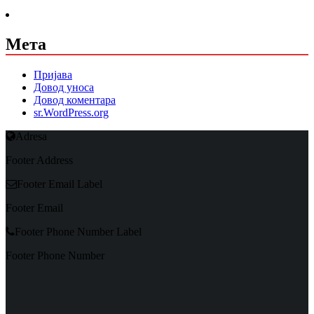
Мета
Пријава
Довод уноса
Довод коментара
sr.WordPress.org
Adresa
Footer Address
Footer Email Label
Footer Email
Footer Phone Number Label
Footer Phone Number