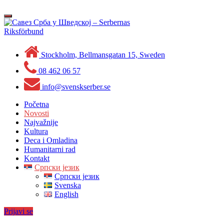
Skip
to
Toggle
content
navigation
Stockholm, Bellmansgatan 15, Sweden
08 462 06 57
info@svenskserber.se
Početna
Novosti
Najvažnije
Kultura
Deca i Omladina
Humanitarni rad
Kontakt
Српски језик
Српски језик
Svenska
English
Prijavi se