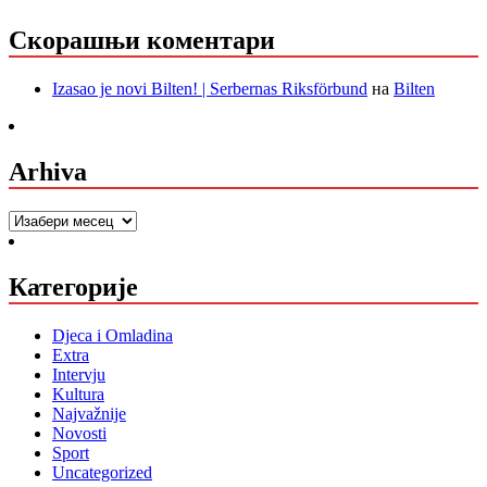
Скорашњи коментари
Izasao je novi Bilten! | Serbernas Riksförbund
на
Bilten
Arhiva
Arhiva
Категорије
Djeca i Omladina
Extra
Intervju
Kultura
Najvažnije
Novosti
Sport
Uncategorized