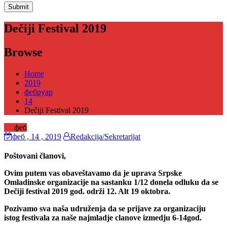
Dečiji Festival 2019
Browse
Home
2019
фебруар
14
Dečiji Festival 2019
14
феб
феб
, 14 ,
2019
Redakcija/Sekretarijat
Poštovani članovi,
Ovim putem vas obaveštavamo da je uprava Srpske
Omladinske organizacije na sastanku 1/12 donela odluku da se
Dečiji festival 2019 god. održi 12. Alt 19 oktobra.
Pozivamo sva naša udruženja da se prijave za organizaciju
istog festivala za naše najmladje clanove izmedju 6-14god.