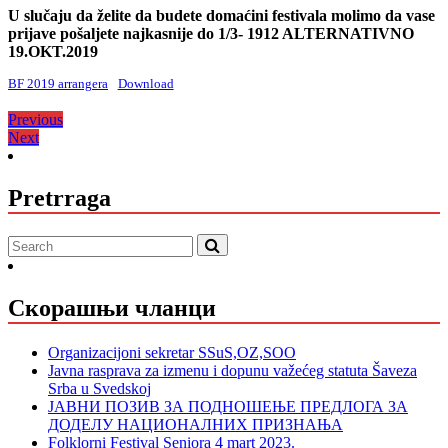
U slučaju da želite da budete domaćini festivala molimo da vase
prijave pošaljete najkasnije do 1/3- 19
12 ALTERNATIVNO
19
.OKT.201
9
BF 2019 arrangera
Download
Кретање
Previous
Previous
Next
post:
Next
чланка
post:
Pretrraga
Скорашњи чланци
Organizacijoni sekretar SSuS,OZ,SOO
Javna rasprava za izmenu i dopunu važećeg statuta Šaveza
Srba u Svedskoj
ЈАВНИ ПОЗИВ ЗА ПОДНОШЕЊЕ ПРЕДЛОГА ЗА
ДОДЕЛУ НАЦИОНАЛНИХ ПРИЗНАЊА
Folklorni Festival Seniora 4 mart 2023.