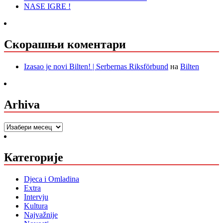
NASE IGRE !
Скорашњи коментари
Izasao je novi Bilten! | Serbernas Riksförbund
на
Bilten
Arhiva
Arhiva
Категорије
Djeca i Omladina
Extra
Intervju
Kultura
Najvažnije