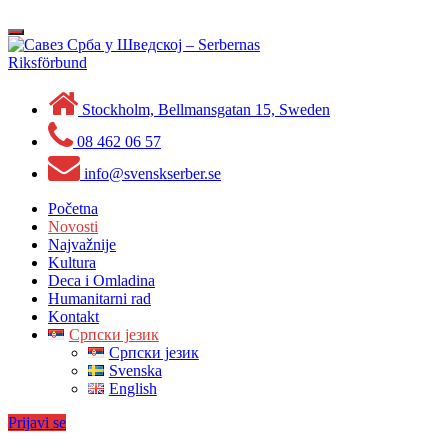
Skip
to
Toggle
content
navigation
Stockholm, Bellmansgatan 15, Sweden
08 462 06 57
info@svenskserber.se
Početna
Novosti
Najvažnije
Kultura
Deca i Omladina
Humanitarni rad
Kontakt
Српски језик
Српски језик
Svenska
English
Prijavi se