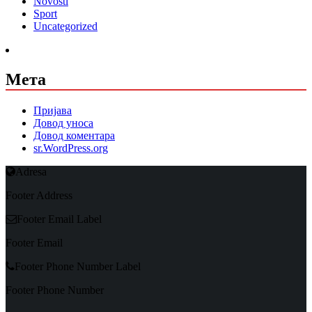
Novosti
Sport
Uncategorized
Мета
Пријава
Довод уноса
Довод коментара
sr.WordPress.org
Adresa
Footer Address
Footer Email Label
Footer Email
Footer Phone Number Label
Footer Phone Number