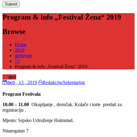
Program & info „Festival Žena“ 2019
Browse
Home
2019
фебруар
13
Program & info „Festival Žena“ 2019
13
феб
феб
, 13 ,
2019
Redakcija/Sekretarijat
Program Festivala
10.00 – 11.00
Okupljanje , doručak. Kolače i torte predati za
registraciju .
Mjesto: Srpsko Udruženje Halmstad.
Nitaregatan 7