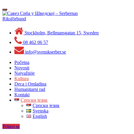
Skip
to
Toggle
content
navigation
Stockholm, Bellmansgatan 15, Sweden
08 462 06 57
info@svenskserber.se
Početna
Novosti
Najvažnije
Kultura
Deca i Omladina
Humanitarni rad
Kontakt
Српски језик
Српски језик
Svenska
English
Prijavi se