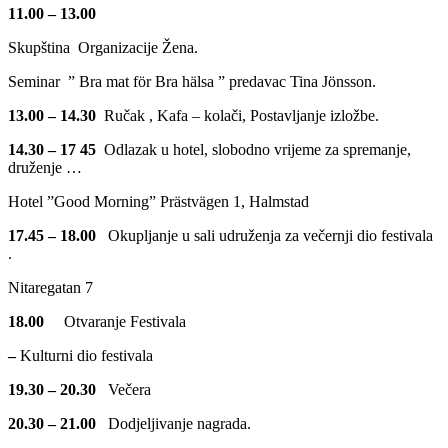
11.00 – 13.00
Skupština Organizacije Žena.
Seminar ” Bra mat för Bra hälsa ” predavac Tina Jönsson.
13.00 – 14.30
Ručak , Kafa – kolači, Postavljanje izložbe.
14.30 – 17 45
Odlazak u hotel, slobodno vrijeme za spremanje,
druženje …
Hotel ”Good Morning” Prästvägen 1, Halmstad
17.45 – 18.00
Okupljanje u sali udruženja za večernji dio festivala
.
Nitaregatan 7
18.00
Otvaranje Festivala
–
Kulturni dio festivala
19.30 – 20.30
Večera
20.30 – 21.00
Dodjeljivanje nagrada.