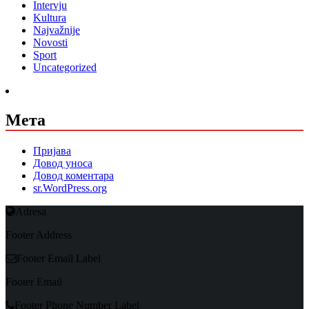
Intervju
Kultura
Najvažnije
Novosti
Sport
Uncategorized
Мета
Пријава
Довод уноса
Довод коментара
sr.WordPress.org
Adresa
Footer Address
Footer Email Label
Footer Email
Footer Phone Number Label