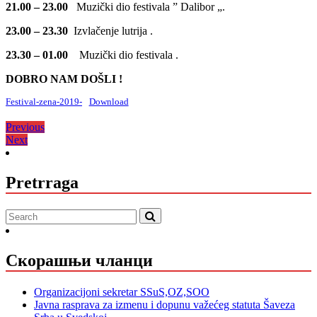
21.00 – 23.00
Muzički dio festivala ” Dalibor „.
23.00 – 23.30
Izvlačenje lutrija .
23.30 – 01.00
Muzički dio festivala .
DOBRO NAM DOŠLI !
Festival-zena-2019-
Download
Кретање
Previous
Previous
Next
post:
Next
чланка
post:
Pretrraga
Скорашњи чланци
Organizacijoni sekretar SSuS,OZ,SOO
Javna rasprava za izmenu i dopunu važećeg statuta Šaveza