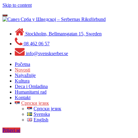
Skip to content
Toggle
navigation
Stockholm, Bellmansgatan 15, Sweden
08 462 06 57
info@svenskserber.se
Početna
Novosti
Najvažnije
Kultura
Deca i Omladina
Humanitarni rad
Kontakt
Српски језик
Српски језик
Svenska
English
Prijavi se