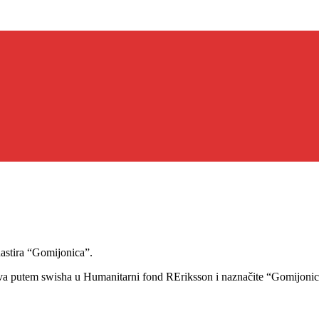
astira “Gomijonica”.
dstva putem swisha u Humanitarni fond REriksson i naznačite “Gomijoni