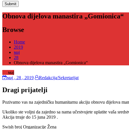
Obnova dijelova manastira „Gomionica“
Browse
Home
2019
мај
28
Obnova dijelova manastira „Gomionica“
28
мај
мај
, 28 ,
2019
Redakcija/Sekretarijat
Dragi prijatelji
Pozivamo vas na zajedničku humanitarnu akciju obnovu dijelova man
Ukoliko ste voljni da zajedno sa nama učestvujete uplatite vaša sre
Akcija trraje do 15 juna 2019 .
Swish broj Organizacije Žena