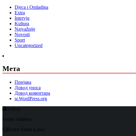
Djeca i Omladina
Extra
Intervju
Kultura
Najvažnije
Novosti
Sport
Uncategorized
Мета
Пријава
Довод уноса
Довод коментара
sr.WordPress.org
Adresa
Footer Address
Footer Email Label