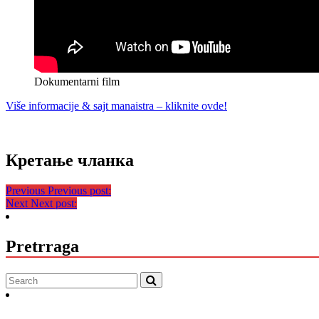
Dokumentarni film
Više informacije & sajt manaistra – kliknite ovde!
Кретање чланка
Previous
Previous post:
Next
Next post:
Pretrraga