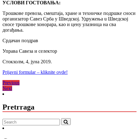
УСЛОВИ ГОСТОВАЊА:
Tрошкове превоза, смештаја, хране и техничке подршке сноси
организатор Савез Срба у Шведској. Удружења u Шведској
сносе трошкове хонорара, као и цену улазница на сва
догађања.
Срдачан поздрав
Управа Савеза и селектор
Стокхолм, 4, јуна 2019.
Prijavni formular – kliknite ovde!
Кретање
Previous
Previous
Next
post:
Next
чланка
post:
Pretrraga