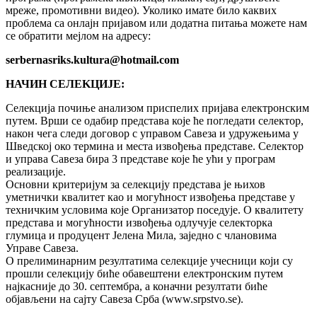
мреже, промотивни видео). Уколико имате било каквих
проблема са онлајн пријавом или додатна питања можете нам
се обратити мејлом на адресу:
serbernasriks.kultura@hotmail.com
НАЧИН СЕЛЕKЦИЈЕ:
Селекција почиње анализом приспелих пријава електронским
путем. Врши се одабир представа које ће погледати селектор,
након чега следи договор с управом Савеза и удружењима у
Шведској око термина и места извођења представе. Селектор
и управа Савеза бира 3 представе које ће ући у програм
реализације.
Основни критеријум за селекцију представа је њихов
уметнички квалитет као и могућност извођења представе у
техничким условима које Организатор поседује. О квалитету
представа и могућности извођења одлучује селекторка
глумица и продуцент Јелена Мила, заједно с члановима
Управе Савеза.
О прелиминарним резултатима селекције учесници који су
прошли селекцију биће обавештени електронским путем
најкасније до 30. септембра, а коначни резултати биће
објављени на сајту Савеза Срба (www.srpstvo.se).