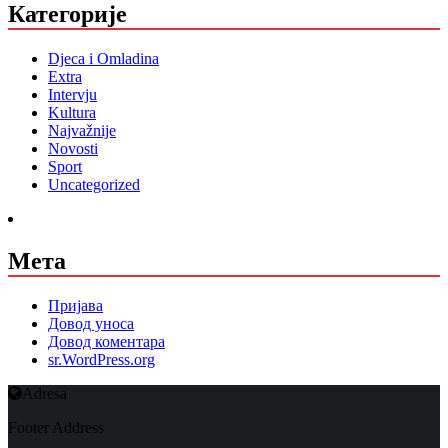
Категорије
Djeca i Omladina
Extra
Intervju
Kultura
Najvažnije
Novosti
Sport
Uncategorized
Мета
Пријава
Довод уноса
Довод коментара
sr.WordPress.org
Adresa
Footer Address