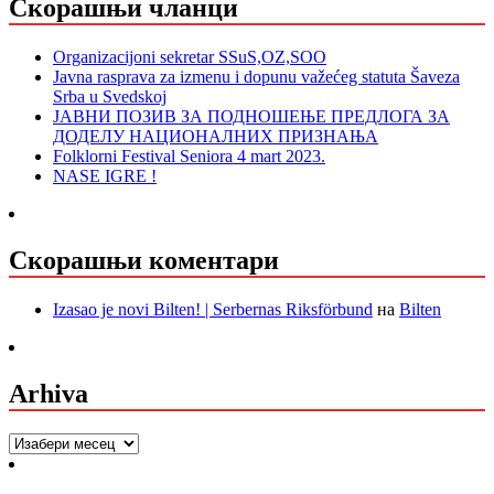
Скорашњи чланци
Organizacijoni sekretar SSuS,OZ,SOO
Javna rasprava za izmenu i dopunu važećeg statuta Šaveza
Srba u Svedskoj
ЈАВНИ ПОЗИВ ЗА ПОДНОШЕЊЕ ПРЕДЛОГА ЗА
ДОДЕЛУ НАЦИОНАЛНИХ ПРИЗНАЊА
Folklorni Festival Seniora 4 mart 2023.
NASE IGRE !
Скорашњи коментари
Izasao je novi Bilten! | Serbernas Riksförbund
на
Bilten
Arhiva
Arhiva