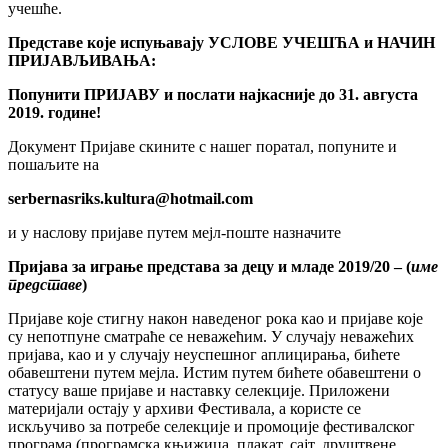
учешће.
Представе које испуњавају
УСЛОВЕ УЧЕШЋА
и
НАЧИН
ПРИЈАВЉИВАЊА:
Попунити ПРИЈАВУ и послати
н
ајкасније до 31.
августа
2019. године!
Документ Пријаве скините с нашег поратал, попуните и
пошаљите на
serbernasriks.kultura@hotmail.com
и у наслову пријаве путем мејл-поште назначите
Пријава за
играње
представ
a
за
децу
и
младе
2019/20
– (
име
представе
)
Пријаве које стигну након наведеног рока као и пријаве које
су непотпуне сматраће се неважећим. У случају неважећих
пријава, као и у случају неуспешног аплицирања, бићете
обавештени путем мејла. Истим путем бићете обавештени о
статусу ваше пријаве и наставку селекције. Приложени
материјали остају у архиви Фестивала, а користе се
искључиво за потребе селекције и промоције фестивалског
програма (програмска књижица, плакат, сајт, друштвене