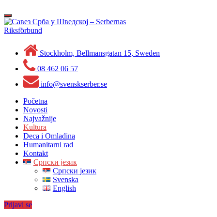
Skip
to
Toggle
content
navigation
Stockholm, Bellmansgatan 15, Sweden
08 462 06 57
info@svenskserber.se
Početna
Novosti
Najvažnije
Kultura
Deca i Omladina
Humanitarni rad
Kontakt
Српски језик
Српски језик
Svenska
English
Prijavi se