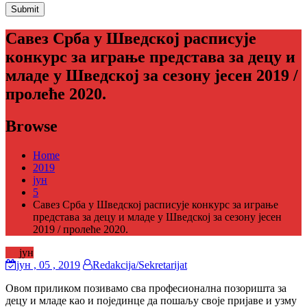
Савез Срба у Шведској расписује
конкурс за играње представa за децу и
младе у Шведској за сезону јесен 2019 /
пролеће 2020.
Browse
Home
2019
јун
5
Савез Срба у Шведској расписује конкурс за играње
представa за децу и младе у Шведској за сезону јесен
2019 / пролеће 2020.
05
јун
јун
, 05 ,
2019
Redakcija/Sekretarijat
Овом приликом позивамо сва професионална позоришта за
децу и младе као и појединце да пошаљу своје пријаве и узму