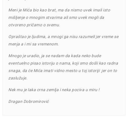
Meni je Mića bio kao brat, ma da nismo uvek imali isto
mišljenje o mnogim stvarima ali smo uvek mogli da
otvoreno pričamo o svemu.
Opraštao je ljudima, a mnogi ga nisu razumeli jer vreme se
menja a i mi sa vremenom.
Mnogo je uradio, ja se nadam da kada neko bude
eventuelno pisao istoriju o nama, koji smo došli kao radna
snaga, da će Mića imati vidno mesto u toj istoriji jer on to
zaslužuje.
Nek mu je laka crna zemlja i neka pociva u miru !
Dragan Dobromirović