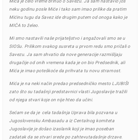
Mića je celo vreme brinuo o Savezu. Ja sam nastavio još
neku godinu posle Miće i tako sam imao prilike da pratim
Mićinu tugu da Savez ide drugim putem od onoga kako je
MIĆA to želeo.
Mi smo nastavili naše prijateljstvo i angažovali smo se u
SIOSu. Prilikom svakog susreta u prvom redu smo pričali o
Savezu. Ja sam shvatio da nove generacije razmišljaju
drugačije od onih vremena kada je on bio Predsednik, ali
Mića je imao poteškoće da prihvata tu novu strarnost.
Mića je na neki način predao predsedničko mesto LJUBIŠI
zato što su tadašnji predstavnici vlasti Jugoslavije tražili
od njega stvari koje on nije hteo da učini.
Sećam se da je cela tadašnja Uprava bila pozvana u
Jugoslovensku Ambasadu a iz Centalnog komiteta
Jugoslavije je došao izaslanik koji je imao poseban
zadatak da se stvari srede po zahtevutadašnje drzave.