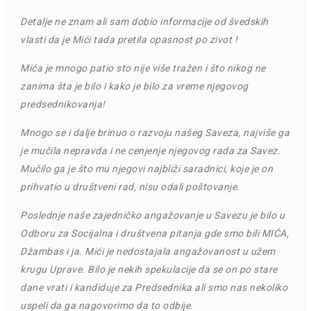
Detalje ne znam ali sam dobio informacije od švedskih
vlasti da je Mići tada pretila opasnost po zivot !
Mića je mnogo patio sto nije više tražen i što nikog ne
zanima šta je bilo i kako je bilo za vreme njegovog
predsednikovanja!
Mnogo se i dalje brinuo o razvoju našeg Saveza, najviše ga
je mučila nepravda i ne cenjenje njegovog rada za Savez.
Mučilo ga je što mu njegovi najbliži saradnici, koje je on
prihvatio u društveni rad, nisu odali poštovanje.
Poslednje naše zajedničko angažovanje u Savezu je bilo u
Odboru za Socijalna i društvena pitanja gde smo bili MIĆA,
Džambas i ja.
Mići je nedostajala angažovanost u užem
krugu Uprave. Bilo je nekih spekulacije da se on po stare
dane vrati i kandiduje za Predsednika ali smo nas nekoliko
uspeli da ga nagovorimo da to odbije.