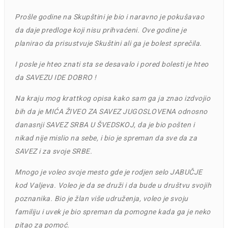
Prošle godine na Skupštini je bio i naravno je pokušavao
da daje predloge koji nisu prihvaćeni.
Ove godine je
planirao da prisustvuje Skuštini ali ga je bolest sprečila.
I posle je hteo znati sta se desavalo i pored bolesti je hteo
da SAVEZU IDE DOBRO !
Na kraju mog krattkog opisa kako sam ga ja znao izdvojio
bih da je MIĆA ŽIVEO ZA SAVEZ JUGOSLOVENA odnosno
danasnji SAVEZ SRBA U ŠVEDSKOJ, da je bio pošten i
nikad nije mislio na sebe, i bio je spreman da sve da za
SAVEZ i za svoje SRBE.
Mnogo je voleo svoje mesto gde je rodjen selo JABUČJE
kod Valjeva. Voleo je da se druži i da bude u društvu svojih
poznanika. Bio je žlan više udruženja, voleo je svoju
familiju i uvek je bio spreman da pomogne kada ga je neko
pitao za pomoć.