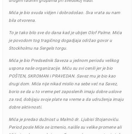
drugim radnim grupama pri švedskoj vladi.
Mića je bio svuda vidjen i dobrodošao. Sva vrata su nam
bila otvorena.
To je tako bilo sve do dana kad je ubijen Olof Palme.
Mića
je povodom tog tragičnog dogadjaja održao govor u
Stockholmu na Sergels torgu.
Mića je bio Predsednik Saveza u jednom periodu velikog
uspona naše organizacije. Miću su svi cenili jer je bio
POŠTEN, SKROMAN i PRAVEDAN. Savez mu je bio kao
drugi dom. Mića nije nikad mislio na sebe već na Savez,
borio se da u to vreme pet zaposlenih imaju dobre uslove
za rad, dobijaju svoje plate na vreme a da udruženja imaju
dobre aktivnosti.
Mića je predao dužnost u Malmö dr. Ljubisi Stojanoviću.
Period posle Miće se izmenio, naišle su velike promene ali