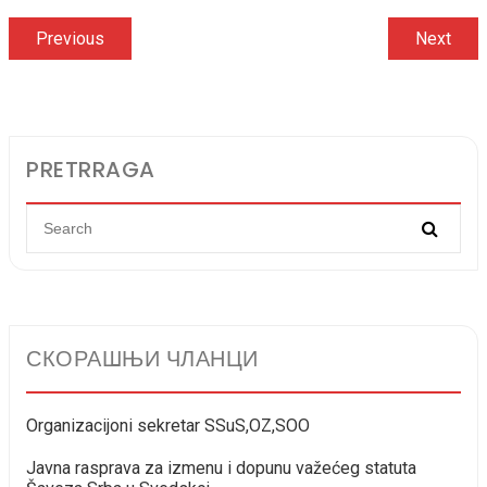
Кретање
Previous
Previous
Next
Next
post:
post
чланка
PRETRRAGA
СКОРАШЊИ ЧЛАНЦИ
Organizacijoni sekretar SSuS,OZ,SOO
Javna rasprava za izmenu i dopunu važećeg statuta