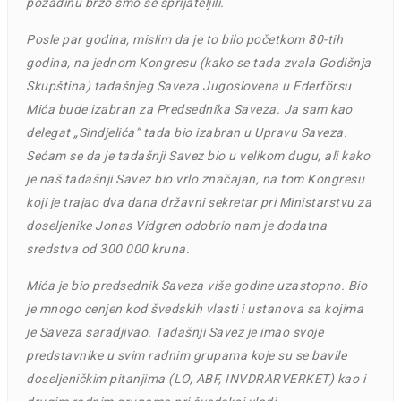
pozadinu brzo smo se sprijateljili.
Posle par godina, mislim da je to bilo početkom 80-tih
godina, na jednom Kongresu (kako se tada zvala Godišnja
Skupština) tadašnjeg Saveza Jugoslovena u Ederförsu
Mića bude izabran za Predsednika Saveza. Ja sam kao
delegat „Sindjelića” tada bio izabran u Upravu Saveza.
Sećam se da je tadašnji Savez bio u velikom dugu, ali kako
je naš tadašnji Savez bio vrlo značajan, na tom Kongresu
koji je trajao dva dana državni sekretar pri Ministarstvu za
doseljenike Jonas Vidgren odobrio nam je dodatna
sredstva od 300 000 kruna.
Mića je bio predsednik Saveza više godine uzastopno. Bio
je mnogo cenjen kod švedskih vlasti i ustanova sa kojima
je Saveza saradjivao. Tadašnji Savez je imao svoje
predstavnike u svim radnim grupama koje su se bavile
doseljeničkim pitanjima (LO, ABF, INVDRARVERKET) kao i