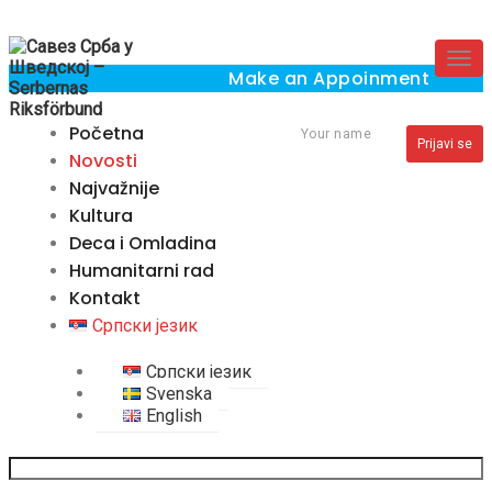
Skip
to
Togg
content
Make an Appoinment
navig
×
Početna
Your name
Prijavi se
Novosti
Najvažnije
Kultura
Deca i Omladina
Humanitarni rad
Kontakt
Српски језик
Српски језик
Svenska
English