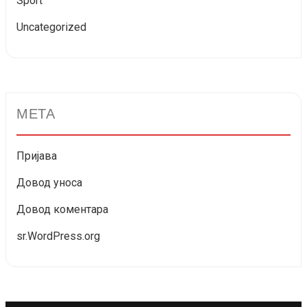
Sport
Uncategorized
МЕТА
Пријава
Довод уноса
Довод коментара
sr.WordPress.org