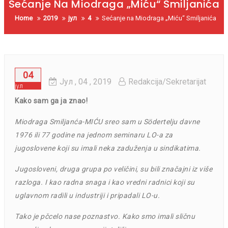
Sećanje Na Miodraga „Miću“ Smiljanića
Home
2019
јул
4
Sećanje na Miodraga „Miću“ Smiljanića
04
Јул
, 04 ,
2019
Redakcija/Sekretarijat
јул
Kako sam ga ja znao!
Miodraga Smiljanća-MIĆU sreo sam u
Södertelju davne
1976 ili 77 godine na jednom seminaru LO-a za
jugoslovene koji su imali neka zaduženja u sindikatima.
Jugosloveni, druga grupa po veličini, su bili značajni iz više
razloga. I kao radna snaga i kao vredni radnici koji su
uglavnom radili u
industriji i pripadali LO-u.
Tako je pčcelo nase poznastvo.
Kako smo imali sličnu