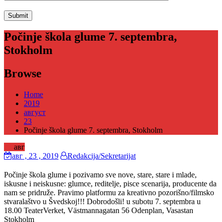
Počinje škola glume 7. septembra,
Stokholm
Browse
Home
2019
август
23
Počinje škola glume 7. septembra, Stokholm
23
авг
авг
, 23 ,
2019
Redakcija/Sekretarijat
Počinje škola glume i pozivamo sve nove, stare, stare i mlade,
iskusne i neiskusne: glumce, reditelje, pisce scenarija, producente da
nam se pridruže. Pravimo platformu za kreativno pozorišno/filmsko
stvaralaštvo u Švedskoj!!! Dobrodošli! u subotu 7. septembra u
18.00 TeaterVerket, Västmannagatan 56 Odenplan, Vasastan
Stokholm