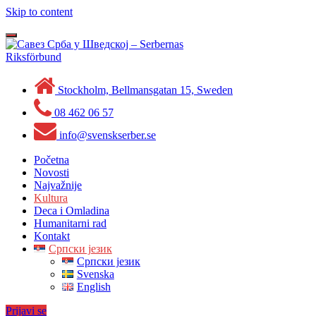
Skip to content
Toggle
navigation
Stockholm, Bellmansgatan 15, Sweden
08 462 06 57
info@svenskserber.se
Početna
Novosti
Najvažnije
Kultura
Deca i Omladina
Humanitarni rad
Kontakt
Српски језик
Српски језик
Svenska
English
Prijavi se