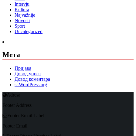
Intervju
Kultura
Najvažnije
Novosti
Sport
Uncategorized
Мета
Пријава
Довод уноса
Довод коментара
sr.WordPress.org
Adresa
Footer Address
Footer Email Label
Footer Email