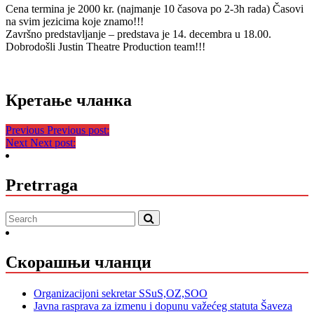
Cena termina je 2000 kr. (najmanje 10 časova po 2-3h rada) Časovi
na svim jezicima koje znamo!!!
Završno predstavljanje – predstava je 14. decembra u 18.00.
Dobrodošli Justin Theatre Production team!!!
Кретање чланка
Previous
Previous post:
Next
Next post:
Pretrraga
Скорашњи чланци
Organizacijoni sekretar SSuS,OZ,SOO
Javna rasprava za izmenu i dopunu važećeg statuta Šaveza