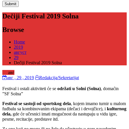
Dečiji Festival 2019 Solna
Browse
Home
2019
август
29
Dečiji Festival 2019 Solna
29
авг
авг
, 29 ,
2019
Redakcija/Sekretarijat
Festival i ostali aktiviteti će se
održati u
Solni (Solna)
, domaćin
”SF Solna”
Festival se
sastoji
od sportskog dela
, kojem imamo turnir u malom
fudbalu sa kombinovanim ekipama (dečaci i devojčice), i
kulturnog
dela,
gde će učesnici imati mogućnost da nastupaju u vidu igre,
pesme, recitacije, predstave itd.
Za one koji ne mogu ili ne žele da učestvuju u gore navedenim