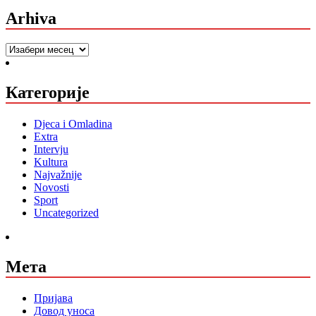
Arhiva
Arhiva
Категорије
Djeca i Omladina
Extra
Intervju
Kultura
Najvažnije
Novosti
Sport
Uncategorized
Мета
Пријава
Довод уноса