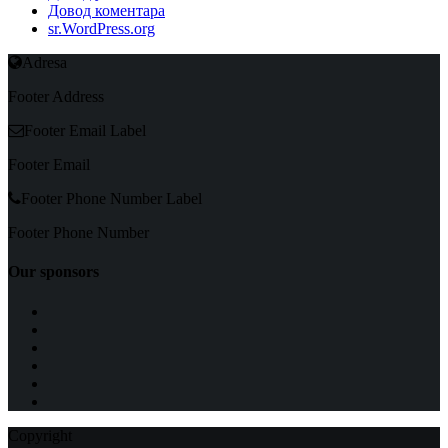
Довод коментара
sr.WordPress.org
Adresa
Footer Address
Footer Email Label
Footer Email
Footer Phone Number Label
Footer Phone Number
Our sponsors
Copyright