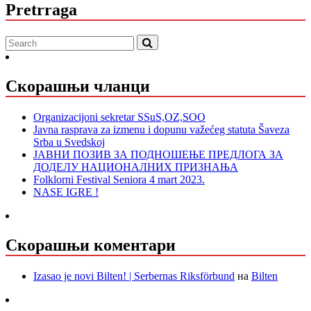
Pretrraga
Скорашњи чланци
Organizacijoni sekretar SSuS,OZ,SOO
Javna rasprava za izmenu i dopunu važećeg statuta Šaveza
Srba u Svedskoj
ЈАВНИ ПОЗИВ ЗА ПОДНОШЕЊЕ ПРЕДЛОГА ЗА
ДОДЕЛУ НАЦИОНАЛНИХ ПРИЗНАЊА
Folklorni Festival Seniora 4 mart 2023.
NASE IGRE !
Скорашњи коментари
Izasao je novi Bilten! | Serbernas Riksförbund
на
Bilten