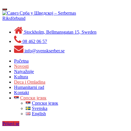
Skip
to
Toggle
content
navigation
Stockholm, Bellmansgatan 15, Sweden
08 462 06 57
info@svenskserber.se
Početna
Novosti
Najvažnije
Kultura
Deca i Omladina
Humanitarni rad
Kontakt
Српски језик
Српски језик
Svenska
English
Prijavi se