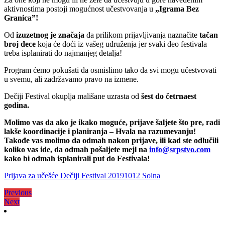
aktivnostima postoji mogućnost učestvovanja u
„Igrama Bez
Granica”!
Od
izuzetnog je značaja
da prilikom prijavljivanja naznačite
tačan
broj dece
koja će doći iz vašeg udruženja jer svaki deo festivala
treba isplanirati do najmanjeg detalja!
Program ćemo pokušati da osmislimo tako da svi mogu učestvovati
u svemu, ali zadržavamo pravo na izmene.
Dečiji Festival okuplja mališane uzrasta od
šest do četrnaest
godina.
Molimo
vas
da
ako
je
ikako
moguće
,
prijave
šaljete
što
pre
,
radi
lakše
koordinacije
i
planiranja
–
Hvala
na
razumevanju
!
Takođe vas molimo da odmah nakon prijave, ili kad ste odlučili
koliko vas ide, da odmah pošaljete mejl na
info@srpstvo.com
kako bi odmah isplanirali put do Festivala!
Prijava za učešće Dečiji Festival 20191012 Solna
Кретање
Previous
Previous
Next
post:
Next
чланка
post: