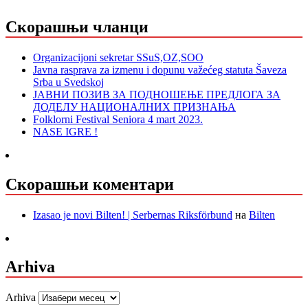
Скорашњи чланци
Organizacijoni sekretar SSuS,OZ,SOO
Javna rasprava za izmenu i dopunu važećeg statuta Šaveza
Srba u Svedskoj
ЈАВНИ ПОЗИВ ЗА ПОДНОШЕЊЕ ПРЕДЛОГА ЗА
ДОДЕЛУ НАЦИОНАЛНИХ ПРИЗНАЊА
Folklorni Festival Seniora 4 mart 2023.
NASE IGRE !
Скорашњи коментари
Izasao je novi Bilten! | Serbernas Riksförbund
на
Bilten
Arhiva
Arhiva