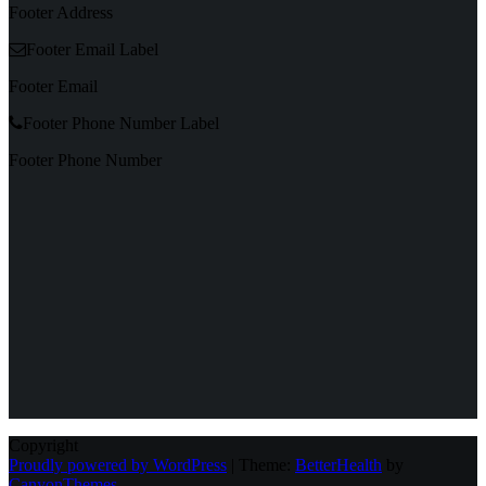
Footer Address
Footer Email Label
Footer Email
Footer Phone Number Label
Footer Phone Number
Copyright
Proudly powered by WordPress
|
Theme:
BetterHealth
by
CanyonThemes
.