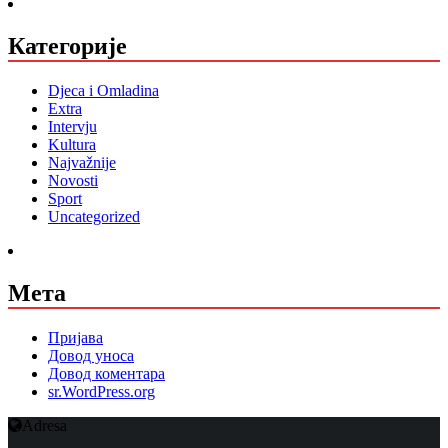
Категорије
Djeca i Omladina
Extra
Intervju
Kultura
Najvažnije
Novosti
Sport
Uncategorized
Мета
Пријава
Довод уноса
Довод коментара
sr.WordPress.org
Adresa