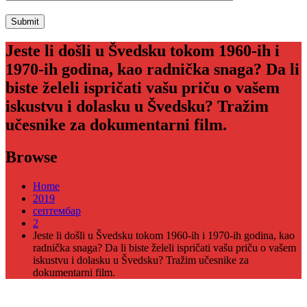
Jeste li došli u Švedsku tokom 1960-ih i
1970-ih godina, kao radnička snaga? Da li
biste želeli ispričati vašu priču o vašem
iskustvu i dolasku u Švedsku? Tražim
učesnike za dokumentarni film.
Browse
Home
2019
септембар
2
Jeste li došli u Švedsku tokom 1960-ih i 1970-ih godina, kao
radnička snaga? Da li biste želeli ispričati vašu priču o vašem
iskustvu i dolasku u Švedsku? Tražim učesnike za
dokumentarni film.