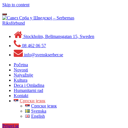
Skip to content
Toggle
navigation
Stockholm, Bellmansgatan 15, Sweden
08 462 06 57
info@svenskserber.se
Početna
Novosti
Najvažnije
Kultura
Deca i Omladina
Humanitarni rad
Kontakt
Српски језик
Српски језик
Svenska
English
Prijavi se