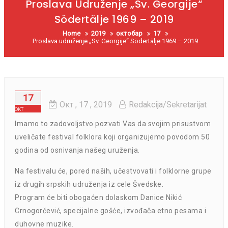
Proslava Udruženje „Sv. Georgije“
Södertälje 1969 – 2019
Home
2019
октобар
17
Proslava udruženje „Sv. Georgije“ Södertälje 1969 – 2019
17
Окт
, 17 ,
2019
Redakcija/Sekretarijat
окт
Imamo to zadovoljstvo pozvati Vas da svojim prisustvom
uveličate festival folklora koji organizujemo povodom 50
godina od osnivanja našeg uruženja.
Na festivalu će, pored naših, učestvovati i folklorne grupe
iz drugih srpskih udruženja iz cele Švedske.
Program će biti obogaćen dolaskom Danice Nikić
Crnogorčević, specijalne gošće, izvođača etno pesama i
duhovne muzike.