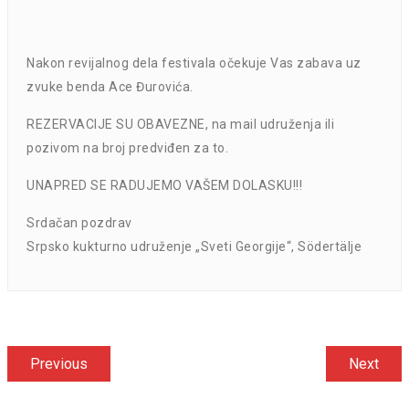
Nakon revijalnog dela festivala očekuje Vas zabava uz
zvuke benda Ace Đurovića.
REZERVACIJE SU OBAVEZNE, na mail udruženja ili
pozivom na broj predviđen za to.
UNAPRED SE RADUJEMO VAŠEM DOLASKU!!!
Srdačan pozdrav
Srpsko kukturno udruženje „Sveti Georgije“, Södertälje
Кретање
Previous
Previous
Next
Next
post:
post
чланка