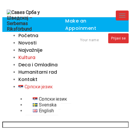
Skip
to
Togg
content
Make an
navig
Appoinment
×
Početna
Prijavi se
Your name
Novosti
Najvažnije
Kultura
Deca i Omladina
Humanitarni rad
Kontakt
Српски језик
Српски језик
Svenska
English