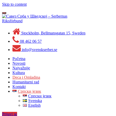
Skip to content
Toggle
navigation
Stockholm, Bellmansgatan 15, Sweden
08 462 06 57
info@svenskserber.se
Početna
Novosti
Najvažnije
Kultura
Deca i Omladina
Humanitarni rad
Kontakt
Српски језик
Српски језик
Svenska
English
Prijavi se