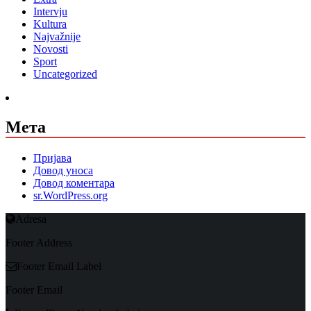
Intervju
Kultura
Najvažnije
Novosti
Sport
Uncategorized
Мета
Пријава
Довод уноса
Довод коментара
sr.WordPress.org
Adresa
Footer Address
Footer Email Label
Footer Email