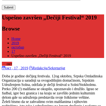
Uspešno završen „Dečiji Festival“ 2019
Browse
Home
2019
октобар
17
Uspešno završen „Dečiji Festival“ 2019
17
окт
окт
, 17 ,
2019
Redakcija/Sekretarijat
Doba je godine dečijeg festivala. 12og oktobra, Srpska Omladinska
Organizacija u saradnji sa ovogodišnjim domaćinom, Srpskim
Udruženjem Solna, održala je dečiji festival u Solni/Stokholmu.
Preko 200 (!) mališana se okupilo, upoznavalo i družilo. Igrao se
fudbal, igre bez granica i na kraju se završilo jednim kulturnim
delom gde su udruženja predstavila svoje folklorne veštine.
Želeli bismo da se zahvalimo svim mališanima i njihovim
roditeljima, isto tako i udruženjima na lepom druženju i nadamo se