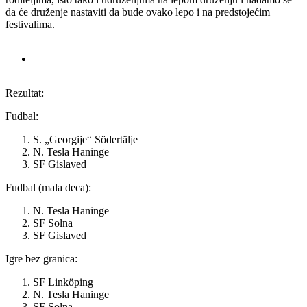
da će druženje nastaviti da bude ovako lepo i na predstojećim
festivalima.
Rezultat:
Fudbal:
S. „Georgije“ Södertälje
N. Tesla Haninge
SF Gislaved
Fudbal (mala deca):
N. Tesla Haninge
SF Solna
SF Gislaved
Igre bez granica:
SF Linköping
N. Tesla Haninge
SF Solna