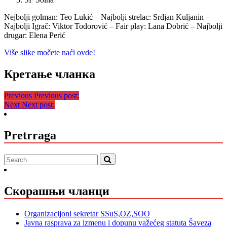
Nejbolji golman: Teo Lukić – Najbolji strelac: Srdjan Kuljanin –
Najbolji Igrač: Viktor Todorović – Fair play: Lana Dobrić – Najbolji
drugar: Elena Perić
Više slike močete naći ovde!
Кретање чланка
Previous
Previous post:
Next
Next post:
Pretrraga
Скорашњи чланци
Organizacijoni sekretar SSuS,OZ,SOO
Javna rasprava za izmenu i dopunu važećeg statuta Šaveza